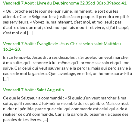
Vendredi 7 Août : Livre du Deutéronome 32,35cd-36ab.39abcd.41.
« Oui, proche est le jour de leur ruine, imminent, le sort qui les
attend. » Car le Seigneur fera justice à son peuple, il prendra en pitié
ses serviteurs. « Voyez-le, maintenant, c’est moi, et moi seul ; pas
d’autre dieu que moi ; c’est moi qui fais mourir et vivre, si j’ai frappé,
c’est moi qui […]
Vendredi 7 Août : Évangile de Jésus-Christ selon saint Matthieu
16,24-28.
En ce temps-là, Jésus dit à ses disciples : « Si quelqu’un veut marcher
à ma suite, qu’il renonce à lui-même, qu’il prenne sa croix et qu’il me
suive. Car celui qui veut sauver sa vie la perdra, mais qui perd sa vie à
cause de moi la gardera. Quel avantage, en effet, un homme aura-t-il à
[…]
Vendredi 7 Août : Saint Augustin
Ce que le Seigneur a commandé : « Si quelqu'un veut marcher à ma
suite, qu'il renonce à lui-même » semble dur et pénible. Mais ce n'est
ni dur ni pénible, parce que celui qui commande est celui qui aide à
réaliser ce qu'il commande. Car si la parole du psaume « à cause des
paroles de tes lèvres, […]