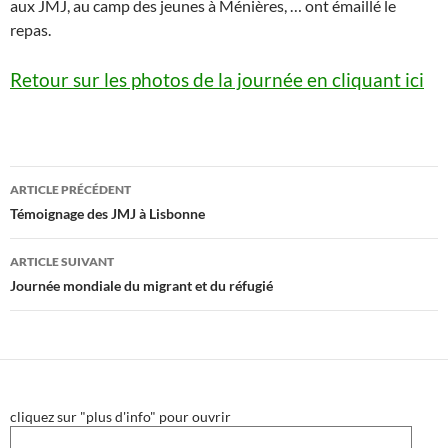
aux JMJ, au camp des jeunes à Ménières, … ont émaillé le
repas.
Retour sur les photos de la journée en cliquant ici
Navigation
ARTICLE PRÉCÉDENT
des
Témoignage des JMJ à Lisbonne
articles
ARTICLE SUIVANT
Journée mondiale du migrant et du réfugié
cliquez sur "plus d'info" pour ouvrir