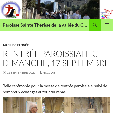
Aller
au
contenu
Recherche
Paroisse Sainte Thérèse de la vallée du Cailly
MENU
PRINCI
AU FIL DE L'ANNÉE
RENTRÉE PAROISSIALE CE
DIMANCHE, 17 SEPTEMBRE
11 SEPTEMBRE 2023
NICOLAS
Belle cérémonie pour la messe de rentrée paroissiale, suivi de
nombreux échanges autour du repas !