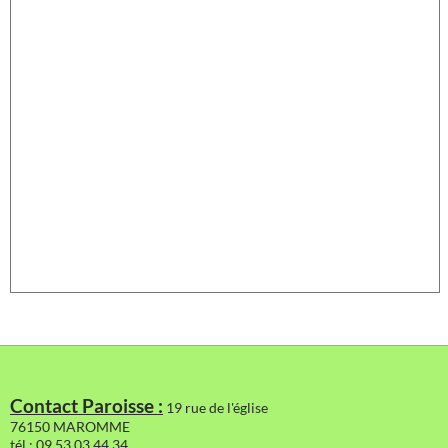
Contact Paroisse :
19 rue de l'église
76150 MAROMME
tél : 09 53 03 44 34