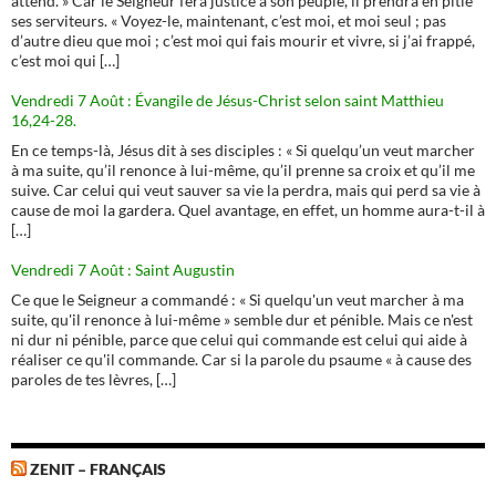
attend. » Car le Seigneur fera justice à son peuple, il prendra en pitié
ses serviteurs. « Voyez-le, maintenant, c’est moi, et moi seul ; pas
d’autre dieu que moi ; c’est moi qui fais mourir et vivre, si j’ai frappé,
c’est moi qui […]
Vendredi 7 Août : Évangile de Jésus-Christ selon saint Matthieu
16,24-28.
En ce temps-là, Jésus dit à ses disciples : « Si quelqu’un veut marcher
à ma suite, qu’il renonce à lui-même, qu’il prenne sa croix et qu’il me
suive. Car celui qui veut sauver sa vie la perdra, mais qui perd sa vie à
cause de moi la gardera. Quel avantage, en effet, un homme aura-t-il à
[…]
Vendredi 7 Août : Saint Augustin
Ce que le Seigneur a commandé : « Si quelqu'un veut marcher à ma
suite, qu'il renonce à lui-même » semble dur et pénible. Mais ce n'est
ni dur ni pénible, parce que celui qui commande est celui qui aide à
réaliser ce qu'il commande. Car si la parole du psaume « à cause des
paroles de tes lèvres, […]
ZENIT – FRANÇAIS