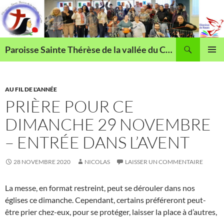
Aller
au
contenu
Recherche
Paroisse Sainte Thérèse de la vallée du Cailly
MENU
PRINCI
AU FIL DE L'ANNÉE
PRIÈRE POUR CE
DIMANCHE 29 NOVEMBRE
– ENTRÉE DANS L’AVENT
28 NOVEMBRE 2020
NICOLAS
LAISSER UN COMMENTAIRE
La messe, en format restreint, peut se dérouler dans nos
églises ce dimanche. Cependant, certains préféreront peut-
être prier chez-eux, pour se protéger, laisser la place à d’autres,
…