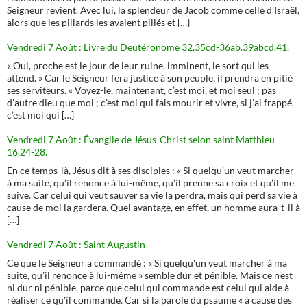
Seigneur revient. Avec lui, la splendeur de Jacob comme celle d’Israël,
alors que les pillards les avaient pillés et […]
Vendredi 7 Août : Livre du Deutéronome 32,35cd-36ab.39abcd.41.
« Oui, proche est le jour de leur ruine, imminent, le sort qui les
attend. » Car le Seigneur fera justice à son peuple, il prendra en pitié
ses serviteurs. « Voyez-le, maintenant, c’est moi, et moi seul ; pas
d’autre dieu que moi ; c’est moi qui fais mourir et vivre, si j’ai frappé,
c’est moi qui […]
Vendredi 7 Août : Évangile de Jésus-Christ selon saint Matthieu
16,24-28.
En ce temps-là, Jésus dit à ses disciples : « Si quelqu’un veut marcher
à ma suite, qu’il renonce à lui-même, qu’il prenne sa croix et qu’il me
suive. Car celui qui veut sauver sa vie la perdra, mais qui perd sa vie à
cause de moi la gardera. Quel avantage, en effet, un homme aura-t-il à
[…]
Vendredi 7 Août : Saint Augustin
Ce que le Seigneur a commandé : « Si quelqu'un veut marcher à ma
suite, qu'il renonce à lui-même » semble dur et pénible. Mais ce n'est
ni dur ni pénible, parce que celui qui commande est celui qui aide à
réaliser ce qu'il commande. Car si la parole du psaume « à cause des