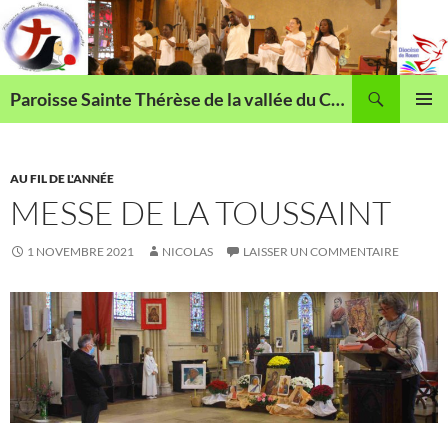
Aller
au
contenu
Recherche
Paroisse Sainte Thérèse de la vallée du Cailly
MENU
PRINCI
AU FIL DE L'ANNÉE
MESSE DE LA TOUSSAINT
1 NOVEMBRE 2021
NICOLAS
LAISSER UN COMMENTAIRE