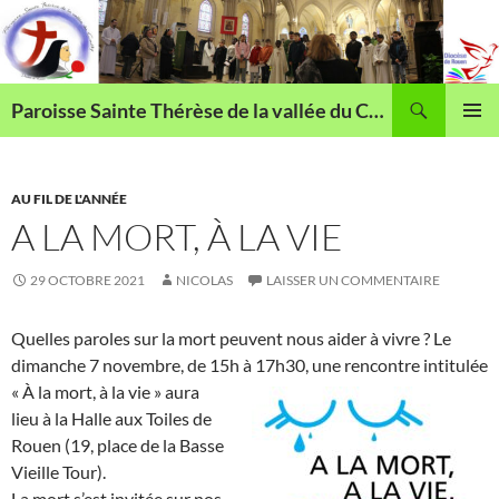
Aller
au
contenu
Recherche
Paroisse Sainte Thérèse de la vallée du Cailly
MENU
PRINCI
AU FIL DE L'ANNÉE
A LA MORT, À LA VIE
29 OCTOBRE 2021
NICOLAS
LAISSER UN COMMENTAIRE
Quelles paroles sur la mort peuvent nous aider à vivre ? Le
dimanche 7 novembre, de 15h à 17h30, une rencontre intitulée
« À la mort, à la vie » aura
lieu à la Halle aux Toiles de
Rouen (19, place de la Basse
Vieille Tour).
La mort s’est invitée sur nos