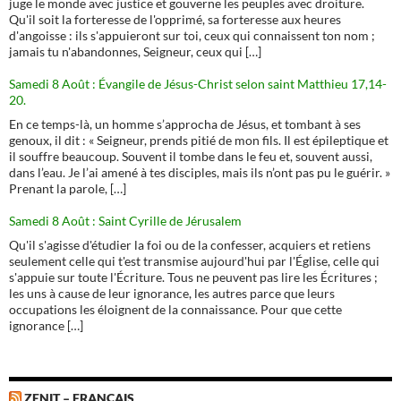
juge le monde avec justice et gouverne les peuples avec droiture.
Qu'il soit la forteresse de l'opprimé, sa forteresse aux heures
d'angoisse : ils s'appuieront sur toi, ceux qui connaissent ton nom ;
jamais tu n'abandonnes, Seigneur, ceux qui […]
Samedi 8 Août : Évangile de Jésus-Christ selon saint Matthieu 17,14-
20.
En ce temps-là, un homme s’approcha de Jésus, et tombant à ses
genoux, il dit : « Seigneur, prends pitié de mon fils. Il est épileptique et
il souffre beaucoup. Souvent il tombe dans le feu et, souvent aussi,
dans l’eau. Je l’ai amené à tes disciples, mais ils n’ont pas pu le guérir. »
Prenant la parole, […]
Samedi 8 Août : Saint Cyrille de Jérusalem
Qu'il s'agisse d'étudier la foi ou de la confesser, acquiers et retiens
seulement celle qui t'est transmise aujourd'hui par l'Église, celle qui
s'appuie sur toute l'Écriture. Tous ne peuvent pas lire les Écritures ;
les uns à cause de leur ignorance, les autres parce que leurs
occupations les éloignent de la connaissance. Pour que cette
ignorance […]
ZENIT – FRANÇAIS