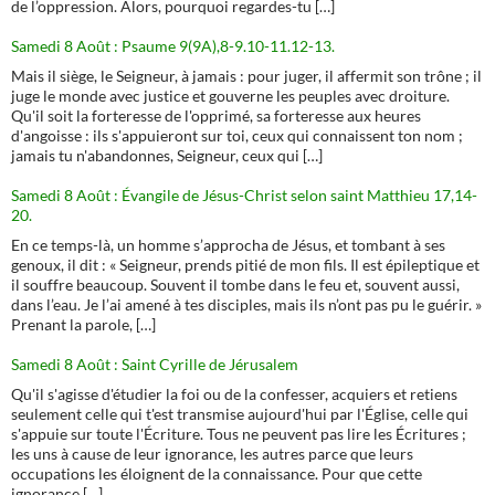
de l’oppression. Alors, pourquoi regardes-tu […]
Samedi 8 Août : Psaume 9(9A),8-9.10-11.12-13.
Mais il siège, le Seigneur, à jamais : pour juger, il affermit son trône ; il
juge le monde avec justice et gouverne les peuples avec droiture.
Qu'il soit la forteresse de l'opprimé, sa forteresse aux heures
d'angoisse : ils s'appuieront sur toi, ceux qui connaissent ton nom ;
jamais tu n'abandonnes, Seigneur, ceux qui […]
Samedi 8 Août : Évangile de Jésus-Christ selon saint Matthieu 17,14-
20.
En ce temps-là, un homme s’approcha de Jésus, et tombant à ses
genoux, il dit : « Seigneur, prends pitié de mon fils. Il est épileptique et
il souffre beaucoup. Souvent il tombe dans le feu et, souvent aussi,
dans l’eau. Je l’ai amené à tes disciples, mais ils n’ont pas pu le guérir. »
Prenant la parole, […]
Samedi 8 Août : Saint Cyrille de Jérusalem
Qu'il s'agisse d'étudier la foi ou de la confesser, acquiers et retiens
seulement celle qui t'est transmise aujourd'hui par l'Église, celle qui
s'appuie sur toute l'Écriture. Tous ne peuvent pas lire les Écritures ;
les uns à cause de leur ignorance, les autres parce que leurs
occupations les éloignent de la connaissance. Pour que cette
ignorance […]