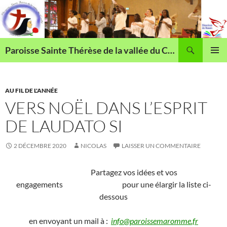
Aller
au
contenu
Recherche
Paroisse Sainte Thérèse de la vallée du Cailly
MENU
PRINCI
AU FIL DE L'ANNÉE
VERS NOËL DANS L’ESPRIT
DE LAUDATO SI
2 DÉCEMBRE 2020
NICOLAS
LAISSER UN COMMENTAIRE
Partagez vos idées et vos
engagements pour une élargir la liste ci-
dessous
en envoyant un mail à :
info@paroissemaromme.fr