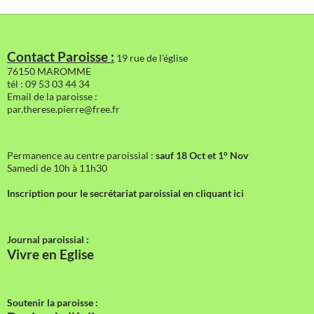
Contact Paroisse :
19 rue de l'église
76150 MAROMME
tél : 09 53 03 44 34
Email de la paroisse :
par.therese.pierre@free.fr
Permanence au centre paroissial :
sauf 18 Oct et 1° Nov
Samedi de 10h à 11h30
Inscription pour le secrétariat paroissial en cliquant ici
Journal paroissial :
Vivre en Eglise
Soutenir la paroisse :