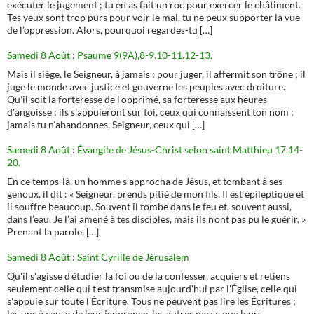
exécuter le jugement ; tu en as fait un roc pour exercer le châtiment.
Tes yeux sont trop purs pour voir le mal, tu ne peux supporter la vue
de l’oppression. Alors, pourquoi regardes-tu […]
Samedi 8 Août : Psaume 9(9A),8-9.10-11.12-13.
Mais il siège, le Seigneur, à jamais : pour juger, il affermit son trône ; il
juge le monde avec justice et gouverne les peuples avec droiture.
Qu'il soit la forteresse de l'opprimé, sa forteresse aux heures
d'angoisse : ils s'appuieront sur toi, ceux qui connaissent ton nom ;
jamais tu n'abandonnes, Seigneur, ceux qui […]
Samedi 8 Août : Évangile de Jésus-Christ selon saint Matthieu 17,14-
20.
En ce temps-là, un homme s’approcha de Jésus, et tombant à ses
genoux, il dit : « Seigneur, prends pitié de mon fils. Il est épileptique et
il souffre beaucoup. Souvent il tombe dans le feu et, souvent aussi,
dans l’eau. Je l’ai amené à tes disciples, mais ils n’ont pas pu le guérir. »
Prenant la parole, […]
Samedi 8 Août : Saint Cyrille de Jérusalem
Qu'il s'agisse d'étudier la foi ou de la confesser, acquiers et retiens
seulement celle qui t'est transmise aujourd'hui par l'Église, celle qui
s'appuie sur toute l'Écriture. Tous ne peuvent pas lire les Écritures ;
les uns à cause de leur ignorance, les autres parce que leurs