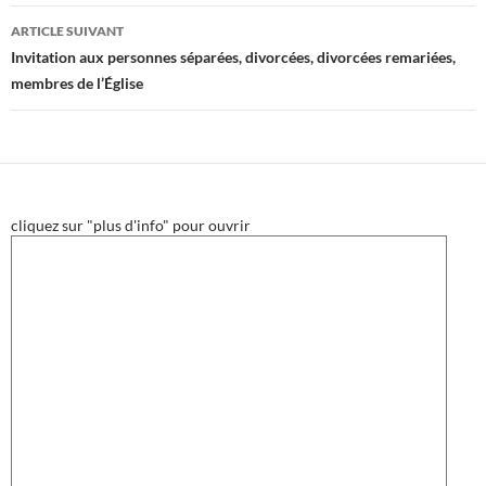
articles
ARTICLE SUIVANT
Invitation aux personnes séparées, divorcées, divorcées remariées,
membres de l’Église
cliquez sur "plus d'info" pour ouvrir