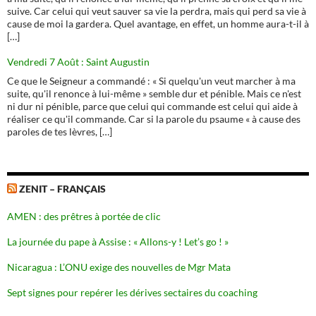
suive. Car celui qui veut sauver sa vie la perdra, mais qui perd sa vie à
cause de moi la gardera. Quel avantage, en effet, un homme aura-t-il à
[…]
Vendredi 7 Août : Saint Augustin
Ce que le Seigneur a commandé : « Si quelqu'un veut marcher à ma
suite, qu'il renonce à lui-même » semble dur et pénible. Mais ce n'est
ni dur ni pénible, parce que celui qui commande est celui qui aide à
réaliser ce qu'il commande. Car si la parole du psaume « à cause des
paroles de tes lèvres, […]
ZENIT – FRANÇAIS
AMEN : des prêtres à portée de clic
La journée du pape à Assise : « Allons-y ! Let’s go ! »
Nicaragua : L’ONU exige des nouvelles de Mgr Mata
Sept signes pour repérer les dérives sectaires du coaching