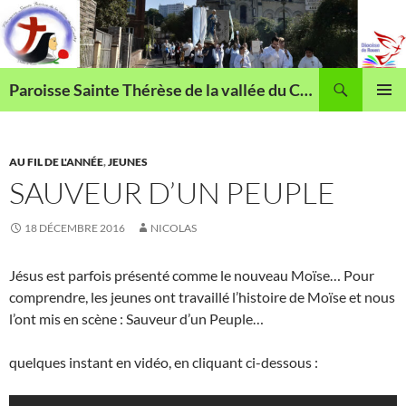
Aller
au
contenu
Recherche
Paroisse Sainte Thérèse de la vallée du Cailly
MENU
PRINCI
AU FIL DE L'ANNÉE
,
JEUNES
SAUVEUR D’UN PEUPLE
18 DÉCEMBRE 2016
NICOLAS
Jésus est parfois présenté comme le nouveau Moïse… Pour
comprendre, les jeunes ont travaillé l’histoire de Moïse et nous
l’ont mis en scène : Sauveur d’un Peuple…
quelques instant en vidéo, en cliquant ci-dessous :