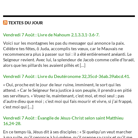
TEXTES DU JOUR
Vendredi 7 Août : Livre de Nahoum 2,1.3.3,1-3.6-7.
Voici sur les montagnes les pas du messager qui annonce la paix.
Célèbre tes fêtes, ô Juda, accomplis tes vœux, car le Mauvais ne
recommencera plus à passer sur toi : il a été entièrement anéanti. Le
Seigneur revient. Avec lui, la splendeur de Jacob comme celle d’Israël,
alors que les pillards les avaient pillés et […]
Vendredi 7 Août : Livre du Deutéronome 32,35cd-36ab.39abcd.41.
« Oui, proche est le jour de leur ruine, imminent, le sort qui les
attend. » Car le Seigneur fera justice à son peuple, il prendra en pitié
ses serviteurs. « Voyez-le, maintenant, c’est moi, et moi seul ; pas
d’autre dieu que moi ; c’est moi qui fais mourir et vivre, si j’ai frappé,
c’est moi qui […]
Vendredi 7 Août : Évangile de Jésus-Christ selon saint Matthieu
16,24-28.
En ce temps-là, Jésus dit à ses disciples : « Si quelqu’un veut marcher
à ma suite, qu’il renonce à lui-même, qu’il prenne sa croix et qu’il me