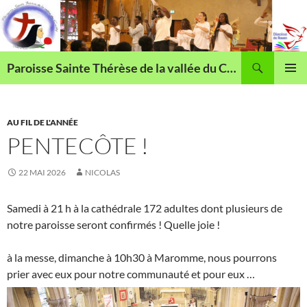
Aller
au
contenu
Recherche
Paroisse Sainte Thérèse de la vallée du Cailly
MENU
PRINCI
AU FIL DE L'ANNÉE
PENTECÔTE !
22 MAI 2026
NICOLAS
Samedi à 21 h à la cathédrale 172 adultes dont plusieurs de
notre paroisse seront confirmés ! Quelle joie !
à la messe, dimanche à 10h30 à Maromme, nous pourrons
prier avec eux pour notre communauté et pour eux …