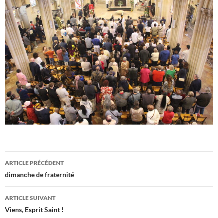
Navigation
ARTICLE PRÉCÉDENT
des
dimanche de fraternité
articles
ARTICLE SUIVANT
Viens, Esprit Saint !