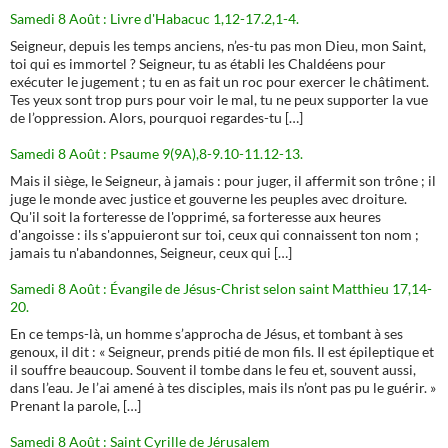
Samedi 8 Août : Livre d'Habacuc 1,12-17.2,1-4.
Seigneur, depuis les temps anciens, n’es-tu pas mon Dieu, mon Saint,
toi qui es immortel ? Seigneur, tu as établi les Chaldéens pour
exécuter le jugement ; tu en as fait un roc pour exercer le châtiment.
Tes yeux sont trop purs pour voir le mal, tu ne peux supporter la vue
de l’oppression. Alors, pourquoi regardes-tu […]
Samedi 8 Août : Psaume 9(9A),8-9.10-11.12-13.
Mais il siège, le Seigneur, à jamais : pour juger, il affermit son trône ; il
juge le monde avec justice et gouverne les peuples avec droiture.
Qu'il soit la forteresse de l'opprimé, sa forteresse aux heures
d'angoisse : ils s'appuieront sur toi, ceux qui connaissent ton nom ;
jamais tu n'abandonnes, Seigneur, ceux qui […]
Samedi 8 Août : Évangile de Jésus-Christ selon saint Matthieu 17,14-
20.
En ce temps-là, un homme s’approcha de Jésus, et tombant à ses
genoux, il dit : « Seigneur, prends pitié de mon fils. Il est épileptique et
il souffre beaucoup. Souvent il tombe dans le feu et, souvent aussi,
dans l’eau. Je l’ai amené à tes disciples, mais ils n’ont pas pu le guérir. »
Prenant la parole, […]
Samedi 8 Août : Saint Cyrille de Jérusalem