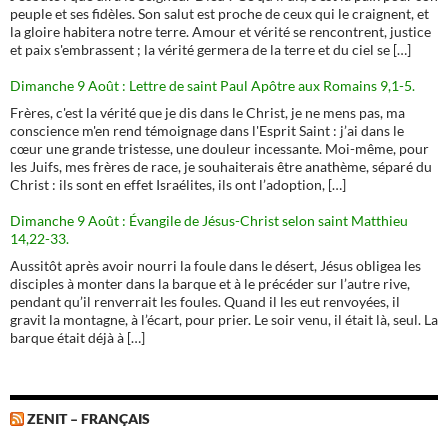
peuple et ses fidèles. Son salut est proche de ceux qui le craignent, et
la gloire habitera notre terre. Amour et vérité se rencontrent, justice
et paix s'embrassent ; la vérité germera de la terre et du ciel se […]
Dimanche 9 Août : Lettre de saint Paul Apôtre aux Romains 9,1-5.
Frères, c'est la vérité que je dis dans le Christ, je ne mens pas, ma
conscience m'en rend témoignage dans l'Esprit Saint : j’ai dans le
cœur une grande tristesse, une douleur incessante. Moi-même, pour
les Juifs, mes frères de race, je souhaiterais être anathème, séparé du
Christ : ils sont en effet Israélites, ils ont l’adoption, […]
Dimanche 9 Août : Évangile de Jésus-Christ selon saint Matthieu
14,22-33.
Aussitôt après avoir nourri la foule dans le désert, Jésus obligea les
disciples à monter dans la barque et à le précéder sur l’autre rive,
pendant qu’il renverrait les foules. Quand il les eut renvoyées, il
gravit la montagne, à l’écart, pour prier. Le soir venu, il était là, seul. La
barque était déjà à […]
ZENIT – FRANÇAIS