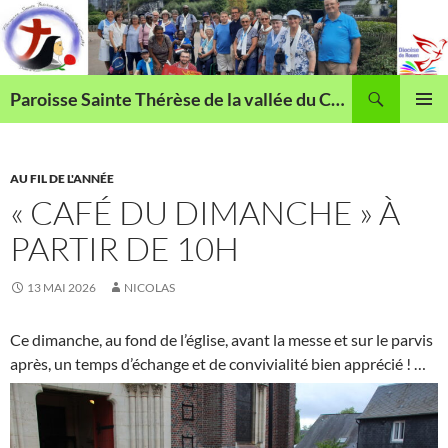
Aller
au
contenu
Recherche
Paroisse Sainte Thérèse de la vallée du Cailly
MENU
PRINCI
AU FIL DE L'ANNÉE
« CAFÉ DU DIMANCHE » À
PARTIR DE 10H
13 MAI 2026
NICOLAS
Ce dimanche, au fond de l’église, avant la messe et sur le parvis
après, un temps d’échange et de convivialité bien apprécié ! …