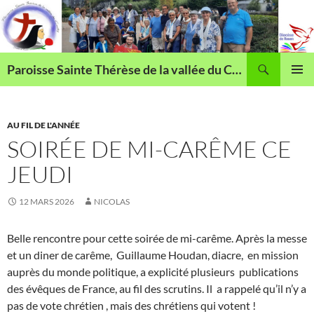
Aller
au
contenu
Recherche
Paroisse Sainte Thérèse de la vallée du Cailly
MENU
PRINCI
AU FIL DE L'ANNÉE
SOIRÉE DE MI-CARÊME CE
JEUDI
12 MARS 2026
NICOLAS
Belle rencontre pour cette soirée de mi-carême. Après la messe
et un diner de carême, Guillaume Houdan, diacre, en mission
auprès du monde politique, a explicité plusieurs publications
des évêques de France, au fil des scrutins. Il a rappelé qu’il n’y a
pas de vote chrétien , mais des chrétiens qui votent !