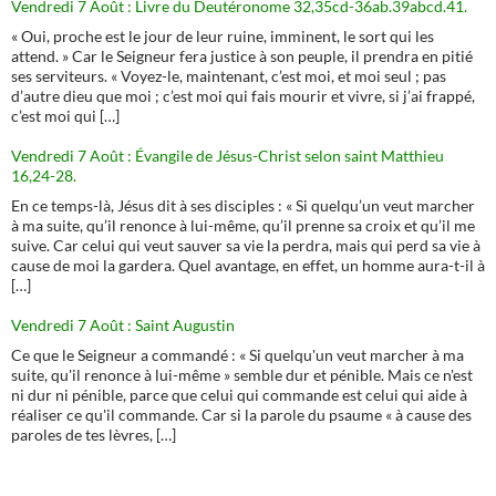
Vendredi 7 Août : Livre du Deutéronome 32,35cd-36ab.39abcd.41.
« Oui, proche est le jour de leur ruine, imminent, le sort qui les
attend. » Car le Seigneur fera justice à son peuple, il prendra en pitié
ses serviteurs. « Voyez-le, maintenant, c’est moi, et moi seul ; pas
d’autre dieu que moi ; c’est moi qui fais mourir et vivre, si j’ai frappé,
c’est moi qui […]
Vendredi 7 Août : Évangile de Jésus-Christ selon saint Matthieu
16,24-28.
En ce temps-là, Jésus dit à ses disciples : « Si quelqu’un veut marcher
à ma suite, qu’il renonce à lui-même, qu’il prenne sa croix et qu’il me
suive. Car celui qui veut sauver sa vie la perdra, mais qui perd sa vie à
cause de moi la gardera. Quel avantage, en effet, un homme aura-t-il à
[…]
Vendredi 7 Août : Saint Augustin
Ce que le Seigneur a commandé : « Si quelqu'un veut marcher à ma
suite, qu'il renonce à lui-même » semble dur et pénible. Mais ce n'est
ni dur ni pénible, parce que celui qui commande est celui qui aide à
réaliser ce qu'il commande. Car si la parole du psaume « à cause des
paroles de tes lèvres, […]