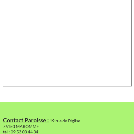
Contact Paroisse :
19 rue de l'église
76150 MAROMME
tél : 09 53 03 44 34