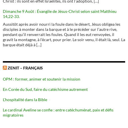
Christ : ils sont en effet Israélites, ils ont l’adoption, […]
Dimanche 9 Août : Évangile de Jésus-Christ selon saint Matthieu
14,22-33.
Aussitôt après avoir nourri la foule dans le désert, Jésus obligea les
disciples à monter dans la barque et à le précéder sur l’autre rive,
pendant qu’il renverrait les foules. Quand il les eut renvoyées, il
gravit la montagne, à l’écart, pour prier. Le soir venu, il était là, seul. La
barque était déjà à […]
ZENIT – FRANÇAIS
OPM : former, animer et soutenir la mission
En Corée du Sud, faire du catéchisme autrement
L’hospitalité dans la Bible
Le cardinal Aveline se confie : entre catéchuménat, paix et défis
migratoires