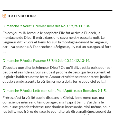
TEXTES DU JOUR
Dimanche 9 Août : Premier livre des Rois 19,9a.11-13a.
En ces jours-là, lorsque le prophète Élie fut arrivé à l’Horeb, la
montagne de Dieu, il entra dans une caverne et y passa la nuit. Le
Seigneur dit : « Sors et tiens-toi sur la montagne devant le Seigneur,
car il va passer. » À l’approche du Seigneur, il y eut un ouragan, si fort
[…]
Dimanche 9 Août : Psaume 85(84),9ab-10.11-12.13-14.
J'écoute : que dira le Seigneur Dieu ? Ce qu'il dit, c'est la paix pour son
peuple et ses fidèles. Son salut est proche de ceux qui le craignent, et
la gloire habitera notre terre. Amour et vérité se rencontrent, justice
et paix s'embrassent ; la vérité germera de la terre et du ciel se […]
Dimanche 9 Août : Lettre de saint Paul Apôtre aux Romains 9,1-5.
Frères, c'est la vérité que je dis dans le Christ, je ne mens pas, ma
conscience m'en rend témoignage dans l'Esprit Saint : j’ai dans le
cœur une grande tristesse, une douleur incessante. Moi-même, pour
les Juifs, mes frères de race, je souhaiterais être anathème, séparé du