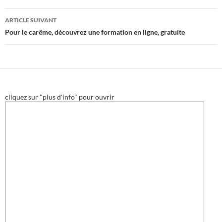
articles
ARTICLE SUIVANT
Pour le carême, découvrez une formation en ligne, gratuite
cliquez sur "plus d'info" pour ouvrir