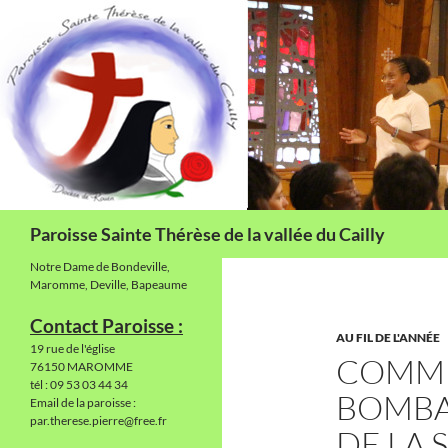
Aller
au
contenu
Recherche
Paroisse Sainte Thérèse de la vallée du Cailly
Notre Dame de Bondeville,
Maromme, Deville, Bapeaume
Contact Paroisse :
AU FIL DE L'ANNÉE
19 rue de l'église
COMMU
76150 MAROMME
tél : 09 53 03 44 34
BOMBA
Email de la paroisse :
par.therese.pierre@free.fr
DE LA 