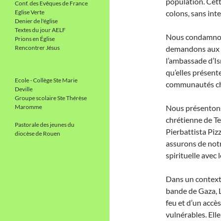
population. Cett
Conf. des Evêques de France
Eglise Verte
colons, sans inte
Denier de l'église
Textes du jour AELF
Nous condamnon
Prions en Église
Rencontrer Jésus
demandons aux a
l’ambassade d’Is
qu’elles présente
Ecole - Collège Ste Marie
communautés ch
Deville
Groupe scolaire Ste Thérèse
Maromme
Nous présentons
chrétienne de Ter
Pastorale des jeunes du
Pierbattista Piz
diocèse de Rouen
assurons de notr
spirituelle avec 
Dans un context
bande de Gaza, L
feu et d’un accè
vulnérables. Ell