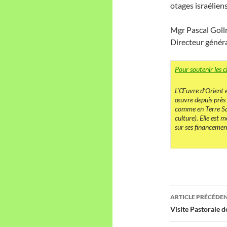
otages israéliens
Mgr Pascal Golln
Directeur génér
Pour soutenir les c
L’Œuvre d’Orient e
œuvre depuis près
comme en Terre Sai
culture). Elle est
sur ses financement
Navigati
ARTICLE PRÉCÉDE
des
Visite Pastorale 