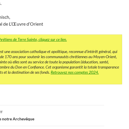
.
isch,
al de L’Œuvre d’Orient
hrétiens de Terre Sainte, cliquez sur ce lien.
st une association catholique et apolitique, reconnue d’intérêt général, qui
 de 170 ans pour soutenir les communautés chrétiennes au Moyen-Orient,
nte où elles sont au service de toute la population (éducation, santé,
 membre du Don en Confiance. Cet organisme garantit la totale transparence
s et la destination de ses fonds.
Retrouvez nos comptes 2024.
on
NT
de notre Archevêque