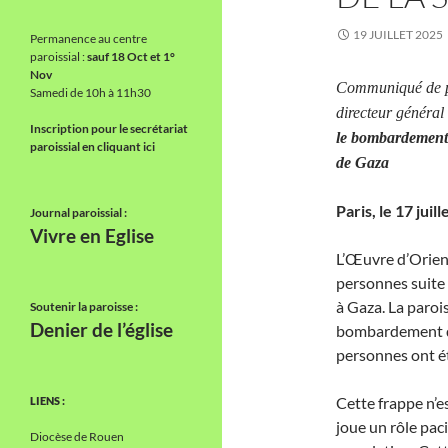
19 JUILLET 2025
Permanence au centre
paroissial :
sauf 18 Oct et 1°
Nov
Communiqué de pr
Samedi de 10h à 11h30
directeur généra
Inscription pour le secrétariat
le bombardement d
paroissial en cliquant ici
de Gaza
Paris, le 17 juil
Journal paroissial :
Vivre en Eglise
L’Œuvre d’Orien
personnes suite à
à Gaza. La parois
Soutenir la paroisse :
Denier de l’église
bombardement de
personnes ont ét
Cette frappe n’es
LIENS :
joue un rôle paci
Diocèse de Rouen