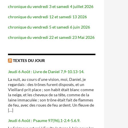
chronique du vendredi 3 et samedi 4 juillet 2026
chronique du vendredi 12 et samedi 13 2026
chronique du vendredi 5 et samedi 6 juin 2026
chronique du vendredi 22 et samedi 23 Mai 2026
TEXTES DU JOUR
Jeudi 6 Août : Livre de Daniel 7,9-10.13-14.
La nuit, au cours d’une vision, moi, Daniel, je
regardais : des trônes furent disposés, et un
Vieillard prit place ; son habit était blanc comme
la neige, et les cheveux de sa tête, comme de la
laine immaculée ; son trône était fait de flammes
de feu, avec des roues de feu ardent. Un fleuve de
[…]
Jeudi 6 Août : Psaume 97(96),1-2.4-5.6.9.