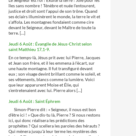
Le Seigneur est roi ! Exulte la terre ! Joie pour les
îles sans nombre ! Ténèbre et nuée l'entourent,
justice et droit sont l'appui de son trône. Quand
ses éclairs illuminèrent le monde, la terre le vit et
s'affola. Les montagnes fondaient comme cire
devant le Seigneur, devant le Maître de toute la
terre. […]
Jeudi 6 Août : Évangile de Jésus-Christ selon
saint Matthieu 17,1-9.
En ce temps-là, Jésus prit avec lui Pierre, Jacques
et Jean son frère, et il les emmena à l’écart, sur
une haute montagne. Il fut transfiguré devant
eux ; son visage devint brillant comme le soleil, et
ses vêtements, blancs comme la lumière. Voici
que leur apparurent Moïse et Élie, qui
s’entretenaient avec lui. Pierre alors […]
Jeudi 6 Août : Saint Éphrem
Simon-Pierre dit : « Seigneur, il nous est bon
d'être ici ! » Que dis-tu là, Pierre ? Si nous restons
ici, qui donc réalisera les prédictions des
prophètes ? Qui scellera les paroles des hérauts ?
Qui mènera jusqu'à leur terme les mystères des