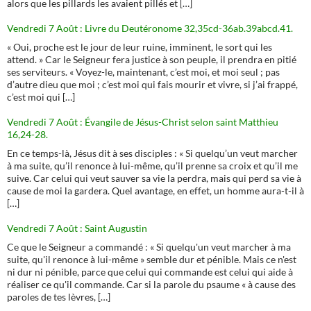
alors que les pillards les avaient pillés et […]
Vendredi 7 Août : Livre du Deutéronome 32,35cd-36ab.39abcd.41.
« Oui, proche est le jour de leur ruine, imminent, le sort qui les
attend. » Car le Seigneur fera justice à son peuple, il prendra en pitié
ses serviteurs. « Voyez-le, maintenant, c’est moi, et moi seul ; pas
d’autre dieu que moi ; c’est moi qui fais mourir et vivre, si j’ai frappé,
c’est moi qui […]
Vendredi 7 Août : Évangile de Jésus-Christ selon saint Matthieu
16,24-28.
En ce temps-là, Jésus dit à ses disciples : « Si quelqu’un veut marcher
à ma suite, qu’il renonce à lui-même, qu’il prenne sa croix et qu’il me
suive. Car celui qui veut sauver sa vie la perdra, mais qui perd sa vie à
cause de moi la gardera. Quel avantage, en effet, un homme aura-t-il à
[…]
Vendredi 7 Août : Saint Augustin
Ce que le Seigneur a commandé : « Si quelqu'un veut marcher à ma
suite, qu'il renonce à lui-même » semble dur et pénible. Mais ce n'est
ni dur ni pénible, parce que celui qui commande est celui qui aide à
réaliser ce qu'il commande. Car si la parole du psaume « à cause des
paroles de tes lèvres, […]