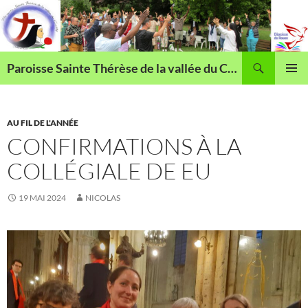
Aller
au
contenu
Recherche
Paroisse Sainte Thérèse de la vallée du Cailly
MENU
PRINCI
AU FIL DE L'ANNÉE
CONFIRMATIONS À LA
COLLÉGIALE DE EU
19 MAI 2024
NICOLAS