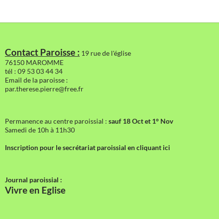
Contact Paroisse :
19 rue de l'église
76150 MAROMME
tél : 09 53 03 44 34
Email de la paroisse :
par.therese.pierre@free.fr
Permanence au centre paroissial :
sauf 18 Oct et 1° Nov
Samedi de 10h à 11h30
Inscription pour le secrétariat paroissial en cliquant ici
Journal paroissial :
Vivre en Eglise