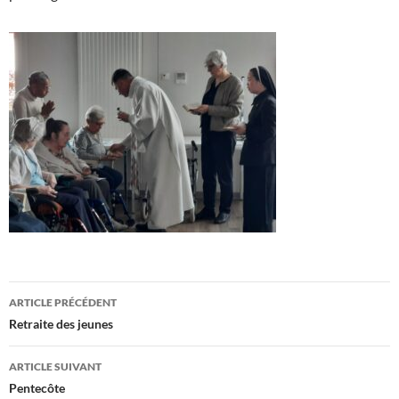
Navigation
ARTICLE PRÉCÉDENT
des
Retraite des jeunes
articles
ARTICLE SUIVANT
Pentecôte