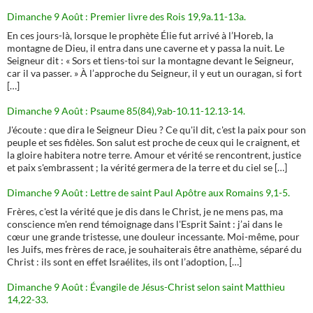
Dimanche 9 Août : Premier livre des Rois 19,9a.11-13a.
En ces jours-là, lorsque le prophète Élie fut arrivé à l’Horeb, la
montagne de Dieu, il entra dans une caverne et y passa la nuit. Le
Seigneur dit : « Sors et tiens-toi sur la montagne devant le Seigneur,
car il va passer. » À l’approche du Seigneur, il y eut un ouragan, si fort
[…]
Dimanche 9 Août : Psaume 85(84),9ab-10.11-12.13-14.
J'écoute : que dira le Seigneur Dieu ? Ce qu'il dit, c'est la paix pour son
peuple et ses fidèles. Son salut est proche de ceux qui le craignent, et
la gloire habitera notre terre. Amour et vérité se rencontrent, justice
et paix s'embrassent ; la vérité germera de la terre et du ciel se […]
Dimanche 9 Août : Lettre de saint Paul Apôtre aux Romains 9,1-5.
Frères, c'est la vérité que je dis dans le Christ, je ne mens pas, ma
conscience m'en rend témoignage dans l'Esprit Saint : j’ai dans le
cœur une grande tristesse, une douleur incessante. Moi-même, pour
les Juifs, mes frères de race, je souhaiterais être anathème, séparé du
Christ : ils sont en effet Israélites, ils ont l’adoption, […]
Dimanche 9 Août : Évangile de Jésus-Christ selon saint Matthieu
14,22-33.