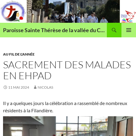
Aller
au
contenu
Recherche
Paroisse Sainte Thérèse de la vallée du Cailly
MENU
PRINCI
AU FIL DE L'ANNÉE
SACREMENT DES MALADES
EN EHPAD
11 MAI 2024
NICOLAS
Il y a quelques jours la célébration a rassemblé de nombreux
résidents à la Filandière.