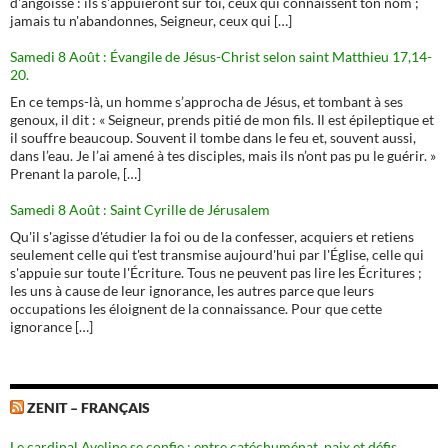
d'angoisse : ils s'appuieront sur toi, ceux qui connaissent ton nom ;
jamais tu n'abandonnes, Seigneur, ceux qui […]
Samedi 8 Août : Évangile de Jésus-Christ selon saint Matthieu 17,14-
20.
En ce temps-là, un homme s’approcha de Jésus, et tombant à ses
genoux, il dit : « Seigneur, prends pitié de mon fils. Il est épileptique et
il souffre beaucoup. Souvent il tombe dans le feu et, souvent aussi,
dans l’eau. Je l’ai amené à tes disciples, mais ils n’ont pas pu le guérir. »
Prenant la parole, […]
Samedi 8 Août : Saint Cyrille de Jérusalem
Qu'il s'agisse d'étudier la foi ou de la confesser, acquiers et retiens
seulement celle qui t'est transmise aujourd'hui par l'Église, celle qui
s'appuie sur toute l'Écriture. Tous ne peuvent pas lire les Écritures ;
les uns à cause de leur ignorance, les autres parce que leurs
occupations les éloignent de la connaissance. Pour que cette
ignorance […]
ZENIT – FRANÇAIS
Le cardinal Aveline se confie : entre catéchuménat, paix et défis