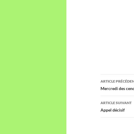
Navigati
ARTICLE PRÉCÉDE
des
Mercredi des cend
articles
ARTICLE SUIVANT
Appel décisif