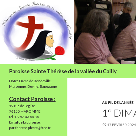
Aller
au
contenu
Recherche
Paroisse Sainte Thérèse de la vallée du Cailly
Notre Dame de Bondeville,
Maromme, Deville, Bapeaume
Contact Paroisse :
AU FIL DE L'ANNÉE
19 rue de l'église
1° DI
76150 MAROMME
tél : 09 53 03 44 34
Email de la paroisse :
17 FÉVRIER 2024
par.therese.pierre@free.fr