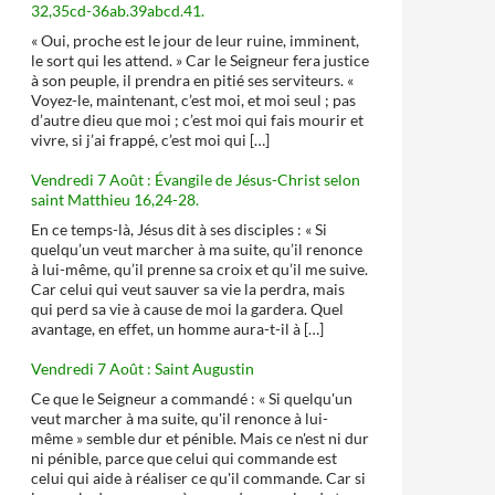
32,35cd-36ab.39abcd.41.
« Oui, proche est le jour de leur ruine, imminent,
le sort qui les attend. » Car le Seigneur fera justice
à son peuple, il prendra en pitié ses serviteurs. «
Voyez-le, maintenant, c’est moi, et moi seul ; pas
d’autre dieu que moi ; c’est moi qui fais mourir et
vivre, si j’ai frappé, c’est moi qui […]
Vendredi 7 Août : Évangile de Jésus-Christ selon
saint Matthieu 16,24-28.
En ce temps-là, Jésus dit à ses disciples : « Si
quelqu’un veut marcher à ma suite, qu’il renonce
à lui-même, qu’il prenne sa croix et qu’il me suive.
Car celui qui veut sauver sa vie la perdra, mais
qui perd sa vie à cause de moi la gardera. Quel
avantage, en effet, un homme aura-t-il à […]
Vendredi 7 Août : Saint Augustin
Ce que le Seigneur a commandé : « Si quelqu'un
veut marcher à ma suite, qu'il renonce à lui-
même » semble dur et pénible. Mais ce n'est ni dur
ni pénible, parce que celui qui commande est
celui qui aide à réaliser ce qu'il commande. Car si