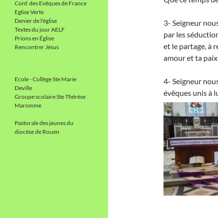
Conf. des Evêques de France
Eglise Verte
Denier de l'église
3- Seigneur nous
Textes du jour AELF
par les séductio
Prions en Église
et le partage, à
Rencontrer Jésus
amour et ta paix
Ecole - Collège Ste Marie
4- Seigneur nous
Deville
évêques unis à lu
Groupe scolaire Ste Thérèse
Maromme
Pastorale des jeunes du
diocèse de Rouen