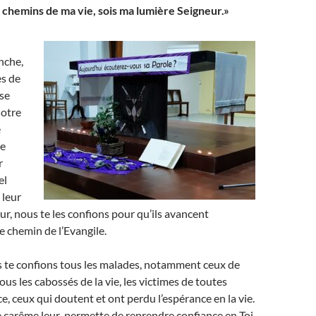
s chemins de ma vie, sois ma lumière Seigneur.»
nche,
s de
se
notre
é
re
r
el
 leur
r, nous te les confions pour qu’ils avancent
e chemin de l’Evangile.
s te confions tous les malades, notamment ceux de
ous les cabossés de la vie, les victimes de toutes
e, ceux qui doutent et ont perdu l’espérance en la vie.
 carême leur permette de reprendre confiance en Toi.