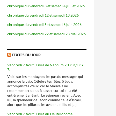
chronique du vendredi 3 et samedi 4 juillet 2026
chronique du vendredi 12 et samedi 13 2026
chronique du vendredi 5 et samedi 6 juin 2026
chronique du vendredi 22 et samedi 23 Mai 2026
TEXTES DU JOUR
Vendredi 7 Août : Livre de Nahoum 2,1.3.3,1-3.6-
7.
Voici sur les montagnes les pas du messager qui
annonce la paix. Célèbre tes fêtes, ô Juda,
accomplis tes vœux, car le Mauvais ne
recommencera plus à passer sur toi : il a été
entièrement anéanti. Le Seigneur revient. Avec
lui, la splendeur de Jacob comme celle d’Israël,
alors que les pillards les avaient pillés et […]
Vendredi 7 Août : Livre du Deutéronome