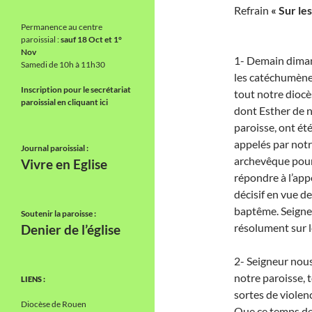
Refrain
« Sur le
Permanence au centre
paroissial :
sauf 18 Oct et 1°
Nov
1- Demain dima
Samedi de 10h à 11h30
les catéchumène
Inscription pour le secrétariat
tout notre diocè
paroissial en cliquant ici
dont Esther de 
paroisse, ont ét
appelés par not
Journal paroissial :
archevêque pou
Vivre en Eglise
répondre à l’app
décisif en vue de
baptême. Seigneu
Soutenir la paroisse :
résolument sur l
Denier de l’église
2- Seigneur nou
notre paroisse, t
LIENS :
sortes de violenc
Diocèse de Rouen
Que ce temps de