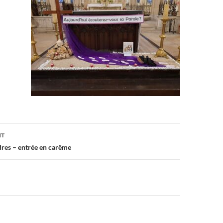
on
NT
res – entrée en carême