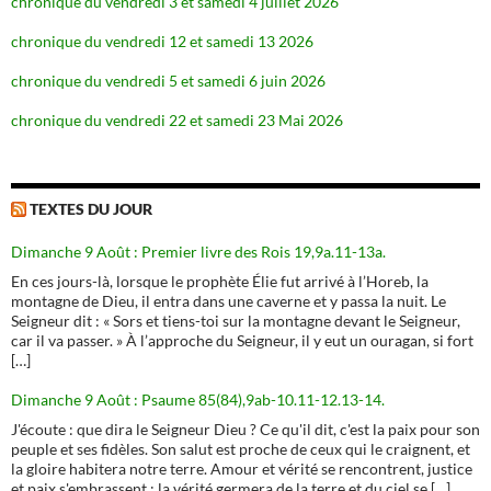
chronique du vendredi 3 et samedi 4 juillet 2026
chronique du vendredi 12 et samedi 13 2026
chronique du vendredi 5 et samedi 6 juin 2026
chronique du vendredi 22 et samedi 23 Mai 2026
TEXTES DU JOUR
Dimanche 9 Août : Premier livre des Rois 19,9a.11-13a.
En ces jours-là, lorsque le prophète Élie fut arrivé à l’Horeb, la
montagne de Dieu, il entra dans une caverne et y passa la nuit. Le
Seigneur dit : « Sors et tiens-toi sur la montagne devant le Seigneur,
car il va passer. » À l’approche du Seigneur, il y eut un ouragan, si fort
[…]
Dimanche 9 Août : Psaume 85(84),9ab-10.11-12.13-14.
J'écoute : que dira le Seigneur Dieu ? Ce qu'il dit, c'est la paix pour son
peuple et ses fidèles. Son salut est proche de ceux qui le craignent, et
la gloire habitera notre terre. Amour et vérité se rencontrent, justice
et paix s'embrassent ; la vérité germera de la terre et du ciel se […]