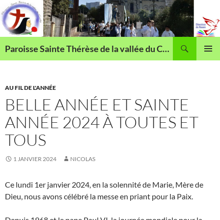
Aller
au
contenu
Recherche
Paroisse Sainte Thérèse de la vallée du Cailly
MENU
PRINCI
AU FIL DE L'ANNÉE
BELLE ANNÉE ET SAINTE
ANNÉE 2024 À TOUTES ET
TOUS
1 JANVIER 2024
NICOLAS
Ce lundi 1er janvier 2024, en la solennité de Marie, Mère de
Dieu, nous avons célébré la messe en priant pour la Paix.
Depuis 1968 et le
pape Paul VI, la journée mondiale pour la