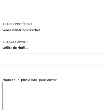
Navigation
ARTICLE PRÉCÉDENT
des
venez visiter nos crèches …
articles
ARTICLE SUIVANT
veillée de Noël …
cliquez sur "plus d'info" pour ouvrir