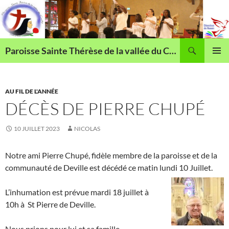
Aller
au
contenu
Recherche
Paroisse Sainte Thérèse de la vallée du Cailly
MENU
PRINCI
AU FIL DE L'ANNÉE
DÉCÈS DE PIERRE CHUPÉ
10 JUILLET 2023
NICOLAS
Notre ami Pierre Chupé, fidèle membre de la paroisse et de la
communauté de Deville est décédé ce matin lundi 10 Juillet.
L’inhumation est prévue mardi 18 juillet à
10h à St Pierre de Deville.
Nous prions pour lui et sa famille