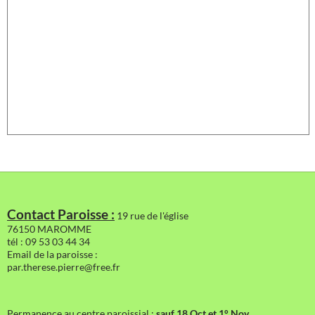
Contact Paroisse :
19 rue de l'église
76150 MAROMME
tél : 09 53 03 44 34
Email de la paroisse :
par.therese.pierre@free.fr
Permanence au centre paroissial :
sauf 18 Oct et 1° Nov