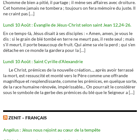
L'homme de bien a pitié, il partage ; il mène ses affaires avec droiture.
Cet homme jamais ne tombera ; toujours on fera mémoire du juste. Il
ne craint pas […]
Lundi 10 Août : Évangile de Jésus-Christ selon saint Jean 12,24-26.
En ce temps-là, Jésus disait à ses disciples : « Amen, amen, je vous le
dis : si le grain de blé tombé en terre ne meurt pas, il reste seul ; mais
s’il meurt, il porte beaucoup de fruit. Qui aime sa vie la perd ; qui s’en
détache en ce monde la gardera pour la […]
Lundi 10 Août : Saint Cyrille d'Alexandrie
Le Christ, prémices de la nouvelle création..., après avoir terrassé
la mort, est ressuscité et monté vers le Père comme une offrande
magnifique et resplendissante, comme les prémices, en quelque sorte,
de la race humaine rénovée, impérissable... On pourrait le considérer
sous le symbole de la gerbe des prémices du blé que le Seigneur a […]
ZENIT – FRANÇAIS
Angélus : Jésus nous rejoint au cœur de la tempête