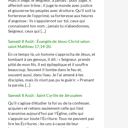
Mais il siège, le Seigneur, à jamais : pour juger, il
affermit son trône ; il juge le monde avec justice
et gouverne les peuples avec droiture. Qu'il soit la
forteresse de l'opprimé, sa forteresse aux heures
d'angoisse : ils s'appuieront sur toi, ceux qui
connaissent ton nom ; jamais tu n'abandonnes,
Seigneur, ceux qui […]
Samedi 8 Août : Évangile de Jésus-Christ selon
saint Matthieu 17,14-20.
En ce temps-là, un homme s’approcha de Jésus, et
tombant à ses genoux, il dit : « Seigneur, prends
pitié de mon fils. Il est épileptique et il souffre
beaucoup. Souvent il tombe dans le feu et,
souvent aussi, dans l’eau. Je l’ai amené à tes
disciples, mais ils n’ont pas pu le guérir. » Prenant
la parole, […]
Samedi 8 Août : Saint Cyrille de Jérusalem
Qu'il s'agisse d'étudier la foi ou de la confesser,
acquiers et retiens seulement celle qui t'est
transmise aujourd'hui par l'Église, celle qui
s'appuie sur toute l'Écriture. Tous ne peuvent pas
lire les Écritures ; les uns à cause de leur