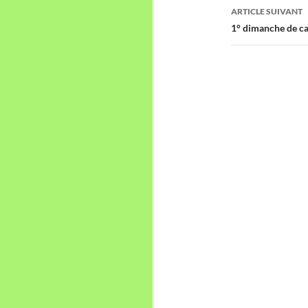
articles
ARTICLE SUIVANT
1° dimanche de c