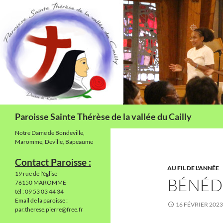
Aller
au
contenu
Recherche
Paroisse Sainte Thérèse de la vallée du Cailly
Notre Dame de Bondeville,
Maromme, Deville, Bapeaume
Contact Paroisse :
AU FIL DE L'ANNÉE
19 rue de l'église
BÉNÉD
76150 MAROMME
tél : 09 53 03 44 34
Email de la paroisse :
16 FÉVRIER 2023
par.therese.pierre@free.fr