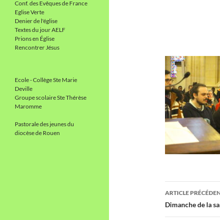
Conf. des Evêques de France
Eglise Verte
Denier de l'église
Textes du jour AELF
Prions en Église
Rencontrer Jésus
Ecole - Collège Ste Marie
Deville
Groupe scolaire Ste Thérèse
Maromme
Pastorale des jeunes du
diocèse de Rouen
Navigati
ARTICLE PRÉCÉDE
des
Dimanche de la sa