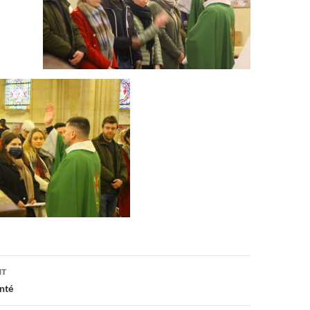
on
NT
nté