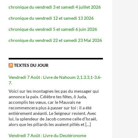
chronique du vendredi 3 et samedi 4 juillet 2026
chronique du vendredi 12 et samedi 13 2026
chronique du vendredi 5 et samedi 6 juin 2026
chronique du vendredi 22 et samedi 23 Mai 2026
TEXTES DU JOUR
Vendredi 7 Août : Livre de Nahoum 2,1.3.3,1-3.6-
7.
Voici sur les montagnes les pas du messager qui
annonce la paix. Célèbre tes fêtes, ô Juda,
accomplis tes vœux, car le Mauvais ne
recommencera plus à passer sur toi : il a été
entièrement anéanti. Le Seigneur revient. Avec
lui, la splendeur de Jacob comme celle d’Israël,
alors que les pillards les avaient pillés et […]
Vendredi 7 Août : Livre du Deutéronome