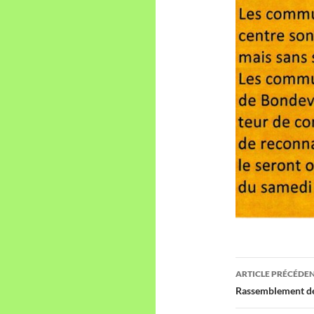
Navigati
ARTICLE PRÉCÉDE
des
Rassemblement de