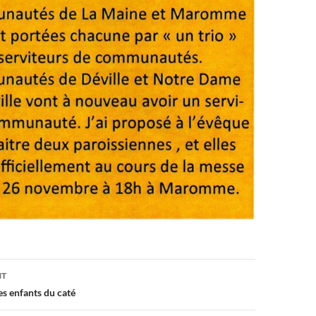
on
NT
s enfants du caté