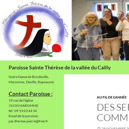
Aller
au
contenu
Recherche
Paroisse Sainte Thérèse de la vallée du Cailly
Notre Dame de Bondeville,
Maromme, Deville, Bapeaume
Contact Paroisse :
AU FIL DE L'ANNÉE
19 rue de l'église
DES SE
76150 MAROMME
tél : 09 53 03 44 34
COMMU
Email de la paroisse :
par.therese.pierre@free.fr
28 NOVEMBRE 2