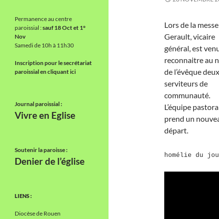
Permanence au centre
Lors de la mess
paroissial :
sauf 18 Oct et 1°
Gerault, vicaire
Nov
Samedi de 10h à 11h30
général, est ven
reconnaitre au 
Inscription pour le secrétariat
de l’évêque deu
paroissial en cliquant ici
serviteurs de
communauté.
Journal paroissial :
L’équipe pastora
Vivre en Eglise
prend un nouve
départ.
Soutenir la paroisse :
homélie du jou
Denier de l’église
LIENS :
Diocèse de Rouen