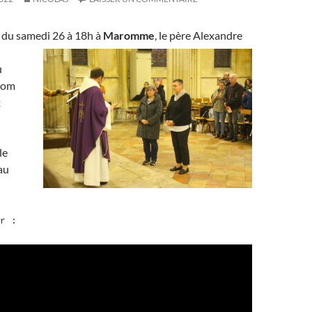
e du samedi 26
à 18h à
Maromme
, le père Alexandre
u
nom
x
le
au
r :