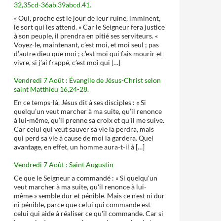
32,35cd-36ab.39abcd.41.
« Oui, proche est le jour de leur ruine, imminent,
le sort qui les attend. » Car le Seigneur fera justice
à son peuple, il prendra en pitié ses serviteurs. «
Voyez-le, maintenant, c’est moi, et moi seul ; pas
d’autre dieu que moi ; c’est moi qui fais mourir et
vivre, si j’ai frappé, c’est moi qui […]
Vendredi 7 Août : Évangile de Jésus-Christ selon
saint Matthieu 16,24-28.
En ce temps-là, Jésus dit à ses disciples : « Si
quelqu’un veut marcher à ma suite, qu’il renonce
à lui-même, qu’il prenne sa croix et qu’il me suive.
Car celui qui veut sauver sa vie la perdra, mais
qui perd sa vie à cause de moi la gardera. Quel
avantage, en effet, un homme aura-t-il à […]
Vendredi 7 Août : Saint Augustin
Ce que le Seigneur a commandé : « Si quelqu'un
veut marcher à ma suite, qu'il renonce à lui-
même » semble dur et pénible. Mais ce n'est ni dur
ni pénible, parce que celui qui commande est
celui qui aide à réaliser ce qu'il commande. Car si