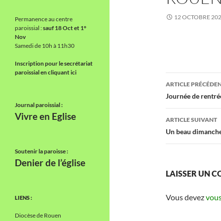
12 OCTOBRE 20
Permanence au centre
paroissial :
sauf 18 Oct et 1°
Nov
Samedi de 10h à 11h30
Inscription pour le secrétariat
paroissial en cliquant ici
Navigati
ARTICLE PRÉCÉDE
des
Journée de rentré
Journal paroissial :
articles
Vivre en Eglise
ARTICLE SUIVANT
Un beau dimanche
Soutenir la paroisse :
Denier de l’église
LAISSER UN 
Vous devez
vous
LIENS :
Diocèse de Rouen