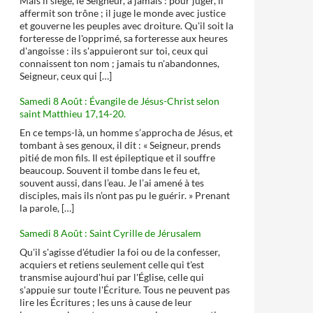
Mais il siège, le Seigneur, à jamais : pour juger, il
affermit son trône ; il juge le monde avec justice
et gouverne les peuples avec droiture. Qu'il soit la
forteresse de l'opprimé, sa forteresse aux heures
d'angoisse : ils s'appuieront sur toi, ceux qui
connaissent ton nom ; jamais tu n'abandonnes,
Seigneur, ceux qui […]
Samedi 8 Août : Évangile de Jésus-Christ selon
saint Matthieu 17,14-20.
En ce temps-là, un homme s’approcha de Jésus, et
tombant à ses genoux, il dit : « Seigneur, prends
pitié de mon fils. Il est épileptique et il souffre
beaucoup. Souvent il tombe dans le feu et,
souvent aussi, dans l’eau. Je l’ai amené à tes
disciples, mais ils n’ont pas pu le guérir. » Prenant
la parole, […]
Samedi 8 Août : Saint Cyrille de Jérusalem
Qu'il s'agisse d'étudier la foi ou de la confesser,
acquiers et retiens seulement celle qui t'est
transmise aujourd'hui par l'Église, celle qui
s'appuie sur toute l'Écriture. Tous ne peuvent pas
lire les Écritures ; les uns à cause de leur