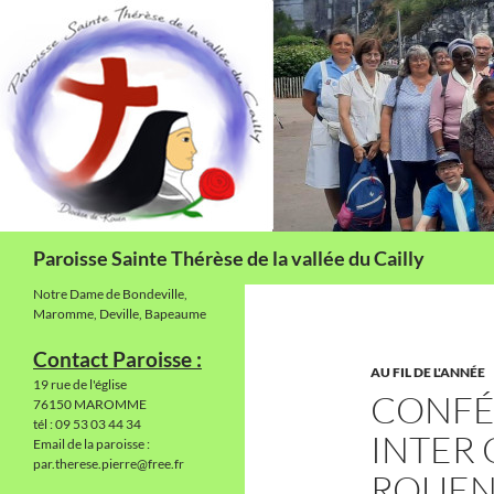
Aller
au
contenu
Recherche
Paroisse Sainte Thérèse de la vallée du Cailly
Notre Dame de Bondeville,
Maromme, Deville, Bapeaume
Contact Paroisse :
AU FIL DE L'ANNÉE
19 rue de l'église
CONFÉ
76150 MAROMME
tél : 09 53 03 44 34
INTER
Email de la paroisse :
par.therese.pierre@free.fr
ROUE