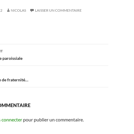
22
NICOLAS
LAISSER UN COMMENTAIRE
on
NT
e paroissiale
 de fraternité…
COMMENTAIRE
 connecter
pour publier un commentaire.