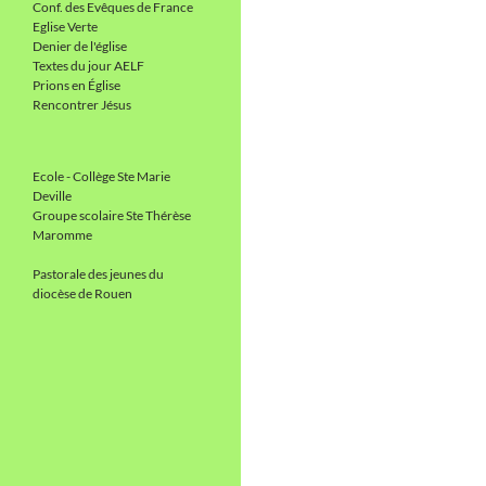
Conf. des Evêques de France
Eglise Verte
Denier de l'église
Textes du jour AELF
Prions en Église
Rencontrer Jésus
Ecole - Collège Ste Marie
Deville
Groupe scolaire Ste Thérèse
Maromme
Pastorale des jeunes du
diocèse de Rouen