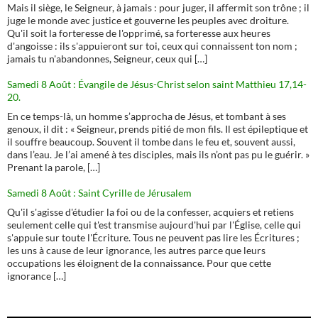
Mais il siège, le Seigneur, à jamais : pour juger, il affermit son trône ; il
juge le monde avec justice et gouverne les peuples avec droiture.
Qu'il soit la forteresse de l'opprimé, sa forteresse aux heures
d'angoisse : ils s'appuieront sur toi, ceux qui connaissent ton nom ;
jamais tu n'abandonnes, Seigneur, ceux qui […]
Samedi 8 Août : Évangile de Jésus-Christ selon saint Matthieu 17,14-
20.
En ce temps-là, un homme s’approcha de Jésus, et tombant à ses
genoux, il dit : « Seigneur, prends pitié de mon fils. Il est épileptique et
il souffre beaucoup. Souvent il tombe dans le feu et, souvent aussi,
dans l’eau. Je l’ai amené à tes disciples, mais ils n’ont pas pu le guérir. »
Prenant la parole, […]
Samedi 8 Août : Saint Cyrille de Jérusalem
Qu'il s'agisse d'étudier la foi ou de la confesser, acquiers et retiens
seulement celle qui t'est transmise aujourd'hui par l'Église, celle qui
s'appuie sur toute l'Écriture. Tous ne peuvent pas lire les Écritures ;
les uns à cause de leur ignorance, les autres parce que leurs
occupations les éloignent de la connaissance. Pour que cette
ignorance […]