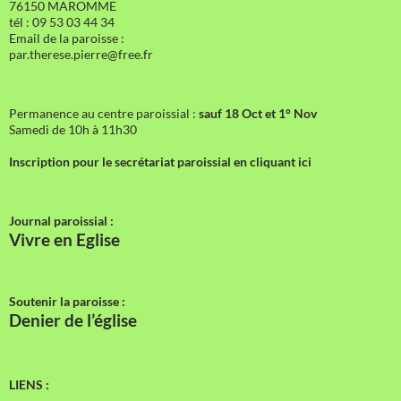
76150 MAROMME
tél : 09 53 03 44 34
Email de la paroisse :
par.therese.pierre@free.fr
Permanence au centre paroissial :
sauf 18 Oct et 1° Nov
Samedi de 10h à 11h30
Inscription pour le secrétariat paroissial en cliquant ici
Journal paroissial :
Vivre en Eglise
Soutenir la paroisse :
Denier de l’église
LIENS :