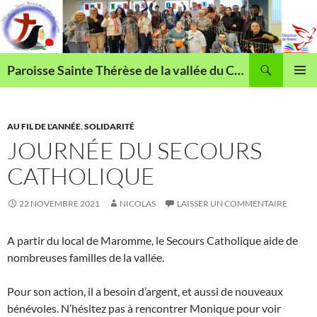
Aller
au
contenu
Recherche
Paroisse Sainte Thérèse de la vallée du Cailly
MENU
PRINCI
AU FIL DE L'ANNÉE
,
SOLIDARITÉ
JOURNÉE DU SECOURS
CATHOLIQUE
22 NOVEMBRE 2021
NICOLAS
LAISSER UN COMMENTAIRE
A partir du local de Maromme, le Secours Catholique aide de
nombreuses familles de la vallée.
Pour son action, il a besoin d’argent, et aussi de nouveaux
bénévoles. N’hésitez pas à rencontrer Monique pour voir