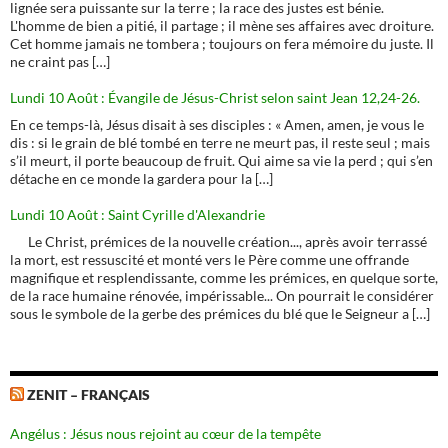
lignée sera puissante sur la terre ; la race des justes est bénie.
L'homme de bien a pitié, il partage ; il mène ses affaires avec droiture.
Cet homme jamais ne tombera ; toujours on fera mémoire du juste. Il
ne craint pas […]
Lundi 10 Août : Évangile de Jésus-Christ selon saint Jean 12,24-26.
En ce temps-là, Jésus disait à ses disciples : « Amen, amen, je vous le
dis : si le grain de blé tombé en terre ne meurt pas, il reste seul ; mais
s’il meurt, il porte beaucoup de fruit. Qui aime sa vie la perd ; qui s’en
détache en ce monde la gardera pour la […]
Lundi 10 Août : Saint Cyrille d'Alexandrie
Le Christ, prémices de la nouvelle création..., après avoir terrassé
la mort, est ressuscité et monté vers le Père comme une offrande
magnifique et resplendissante, comme les prémices, en quelque sorte,
de la race humaine rénovée, impérissable... On pourrait le considérer
sous le symbole de la gerbe des prémices du blé que le Seigneur a […]
ZENIT – FRANÇAIS
Angélus : Jésus nous rejoint au cœur de la tempête