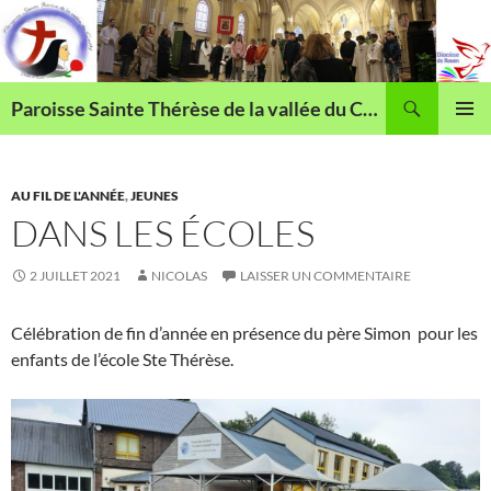
Aller
au
contenu
Recherche
Paroisse Sainte Thérèse de la vallée du Cailly
MENU
PRINCI
AU FIL DE L'ANNÉE
,
JEUNES
DANS LES ÉCOLES
2 JUILLET 2021
NICOLAS
LAISSER UN COMMENTAIRE
Célébration de fin d’année en présence du père Simon pour les
enfants de l’école Ste Thérèse.