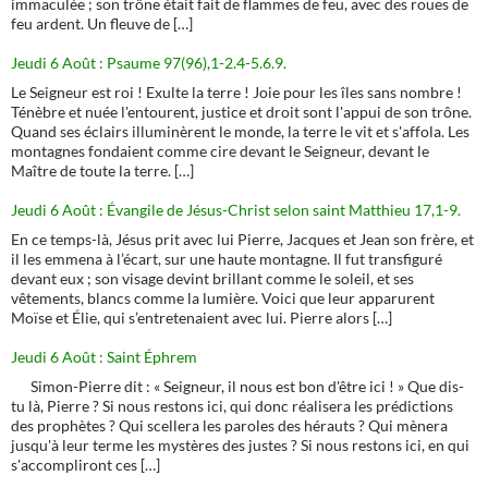
immaculée ; son trône était fait de flammes de feu, avec des roues de
feu ardent. Un fleuve de […]
Jeudi 6 Août : Psaume 97(96),1-2.4-5.6.9.
Le Seigneur est roi ! Exulte la terre ! Joie pour les îles sans nombre !
Ténèbre et nuée l'entourent, justice et droit sont l'appui de son trône.
Quand ses éclairs illuminèrent le monde, la terre le vit et s'affola. Les
montagnes fondaient comme cire devant le Seigneur, devant le
Maître de toute la terre. […]
Jeudi 6 Août : Évangile de Jésus-Christ selon saint Matthieu 17,1-9.
En ce temps-là, Jésus prit avec lui Pierre, Jacques et Jean son frère, et
il les emmena à l’écart, sur une haute montagne. Il fut transfiguré
devant eux ; son visage devint brillant comme le soleil, et ses
vêtements, blancs comme la lumière. Voici que leur apparurent
Moïse et Élie, qui s’entretenaient avec lui. Pierre alors […]
Jeudi 6 Août : Saint Éphrem
Simon-Pierre dit : « Seigneur, il nous est bon d'être ici ! » Que dis-
tu là, Pierre ? Si nous restons ici, qui donc réalisera les prédictions
des prophètes ? Qui scellera les paroles des hérauts ? Qui mènera
jusqu'à leur terme les mystères des justes ? Si nous restons ici, en qui
s'accompliront ces […]