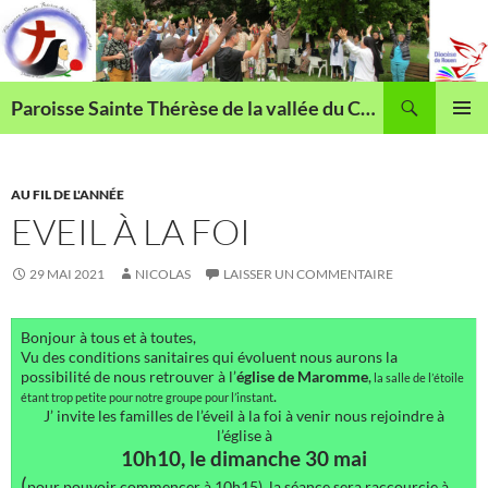
Aller
au
contenu
Recherche
Paroisse Sainte Thérèse de la vallée du Cailly
MENU
PRINCI
AU FIL DE L'ANNÉE
EVEIL À LA FOI
29 MAI 2021
NICOLAS
LAISSER UN COMMENTAIRE
Bonjour à tous et à toutes,
Vu des conditions sanitaires qui évoluent nous aurons la
possibilité de nous retrouver à l’
église de Maromme
,
la salle de l’étoile
.
étant trop petite pour notre groupe pour l’instant
J’ invite les familles de l’éveil à la foi à venir nous rejoindre à
l’église à
10h10, le dimanche 30 mai
(
pour pouvoir commencer à 10h15), la séance sera raccourcie à