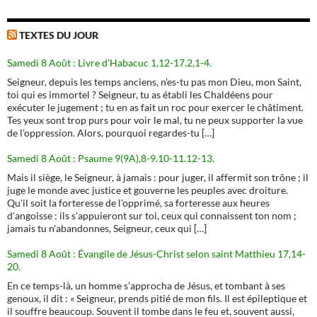
TEXTES DU JOUR
Samedi 8 Août : Livre d'Habacuc 1,12-17.2,1-4.
Seigneur, depuis les temps anciens, n’es-tu pas mon Dieu, mon Saint,
toi qui es immortel ? Seigneur, tu as établi les Chaldéens pour
exécuter le jugement ; tu en as fait un roc pour exercer le châtiment.
Tes yeux sont trop purs pour voir le mal, tu ne peux supporter la vue
de l’oppression. Alors, pourquoi regardes-tu […]
Samedi 8 Août : Psaume 9(9A),8-9.10-11.12-13.
Mais il siège, le Seigneur, à jamais : pour juger, il affermit son trône ; il
juge le monde avec justice et gouverne les peuples avec droiture.
Qu'il soit la forteresse de l'opprimé, sa forteresse aux heures
d'angoisse : ils s'appuieront sur toi, ceux qui connaissent ton nom ;
jamais tu n'abandonnes, Seigneur, ceux qui […]
Samedi 8 Août : Évangile de Jésus-Christ selon saint Matthieu 17,14-
20.
En ce temps-là, un homme s’approcha de Jésus, et tombant à ses
genoux, il dit : « Seigneur, prends pitié de mon fils. Il est épileptique et
il souffre beaucoup. Souvent il tombe dans le feu et, souvent aussi,