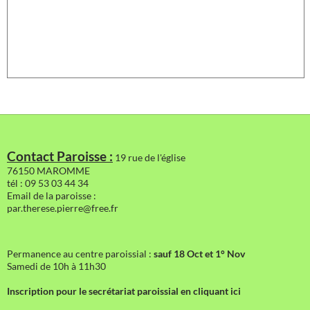
Contact Paroisse :
19 rue de l'église
76150 MAROMME
tél : 09 53 03 44 34
Email de la paroisse :
par.therese.pierre@free.fr
Permanence au centre paroissial :
sauf 18 Oct et 1° Nov
Samedi de 10h à 11h30
Inscription pour le secrétariat paroissial en cliquant ici