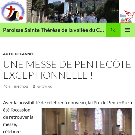
Aller
au
contenu
Recherche
Paroisse Sainte Thérèse de la vallée du Cailly
MENU
PRINCI
AU FIL DE L'ANNÉE
UNE MESSE DE PENTECÔTE
EXCEPTIONNELLE !
1 JUIN 2020
NICOLAS
Avec la possibilité de célébrer à nouveau, la fête de Pentec
ôte à
été l’occasion
de retrouver la
messe,
célébrée