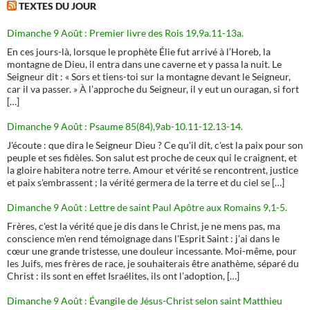
TEXTES DU JOUR
Dimanche 9 Août : Premier livre des Rois 19,9a.11-13a.
En ces jours-là, lorsque le prophète Élie fut arrivé à l’Horeb, la
montagne de Dieu, il entra dans une caverne et y passa la nuit. Le
Seigneur dit : « Sors et tiens-toi sur la montagne devant le Seigneur,
car il va passer. » À l’approche du Seigneur, il y eut un ouragan, si fort
[…]
Dimanche 9 Août : Psaume 85(84),9ab-10.11-12.13-14.
J'écoute : que dira le Seigneur Dieu ? Ce qu'il dit, c'est la paix pour son
peuple et ses fidèles. Son salut est proche de ceux qui le craignent, et
la gloire habitera notre terre. Amour et vérité se rencontrent, justice
et paix s'embrassent ; la vérité germera de la terre et du ciel se […]
Dimanche 9 Août : Lettre de saint Paul Apôtre aux Romains 9,1-5.
Frères, c'est la vérité que je dis dans le Christ, je ne mens pas, ma
conscience m'en rend témoignage dans l'Esprit Saint : j’ai dans le
cœur une grande tristesse, une douleur incessante. Moi-même, pour
les Juifs, mes frères de race, je souhaiterais être anathème, séparé du
Christ : ils sont en effet Israélites, ils ont l’adoption, […]
Dimanche 9 Août : Évangile de Jésus-Christ selon saint Matthieu