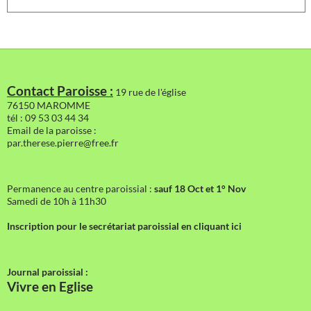
Contact Paroisse :
19 rue de l'église
76150 MAROMME
tél : 09 53 03 44 34
Email de la paroisse :
par.therese.pierre@free.fr
Permanence au centre paroissial :
sauf 18 Oct et 1° Nov
Samedi de 10h à 11h30
Inscription pour le secrétariat paroissial en cliquant ici
Journal paroissial :
Vivre en Eglise