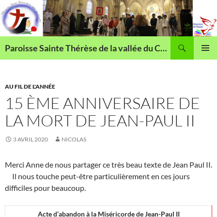
Aller
au
contenu
Recherche
Paroisse Sainte Thérèse de la vallée du Cailly
MENU
PRINCI
AU FIL DE L'ANNÉE
15 ÈME ANNIVERSAIRE DE
LA MORT DE JEAN-PAUL II
3 AVRIL 2020
NICOLAS
Merci Anne de nous partager ce très beau texte de Jean Paul II.
Il nous touche peut-être particulièrement en ces jours
difficiles pour beaucoup.
Acte d’abandon à la Miséricorde de Jean-Paul II