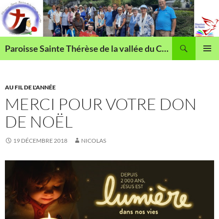
Aller
au
contenu
Recherche
Paroisse Sainte Thérèse de la vallée du Cailly
MENU
PRINCI
AU FIL DE L'ANNÉE
MERCI POUR VOTRE DON
DE NOËL
19 DÉCEMBRE 2018
NICOLAS