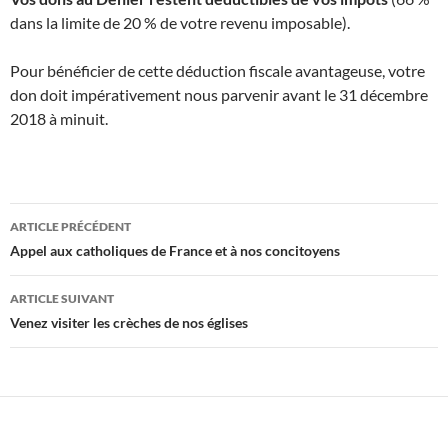
dans la limite de 20 % de votre revenu imposable).
Pour bénéficier de cette déduction fiscale avantageuse, votre
don doit impérativement nous parvenir avant le 31 décembre
2018 à minuit.
Navigation
ARTICLE PRÉCÉDENT
des
Appel aux catholiques de France et à nos concitoyens
articles
ARTICLE SUIVANT
Venez visiter les crèches de nos églises