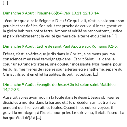
[…]
Dimanche 9 Août : Psaume 85(84),9ab-10.11-12.13-14.
J'écoute : que dira le Seigneur Dieu ? Ce qu'il dit, c'est la paix pour son
peuple et ses fidèles. Son salut est proche de ceux qui le craignent, et
la gloire habitera notre terre. Amour et vérité se rencontrent, justice
et paix s'embrassent ; la vérité germera de la terre et du ciel se […]
Dimanche 9 Août : Lettre de saint Paul Apôtre aux Romains 9,1-5.
Frères, c'est la vérité que je dis dans le Christ, je ne mens pas, ma
conscience m'en rend témoignage dans l'Esprit Saint : j’ai dans le
cœur une grande tristesse, une douleur incessante. Moi-même, pour
les Juifs, mes frères de race, je souhaiterais être anathème, séparé du
Christ : ils sont en effet Israélites, ils ont l’adoption, […]
Dimanche 9 Août : Évangile de Jésus-Christ selon saint Matthieu
14,22-33.
Aussitôt après avoir nourri la foule dans le désert, Jésus obligea les
disciples à monter dans la barque et à le précéder sur l’autre rive,
pendant qu’il renverrait les foules. Quand il les eut renvoyées, il
gravit la montagne, à l’écart, pour prier. Le soir venu, il était là, seul. La
barque était déjà à […]