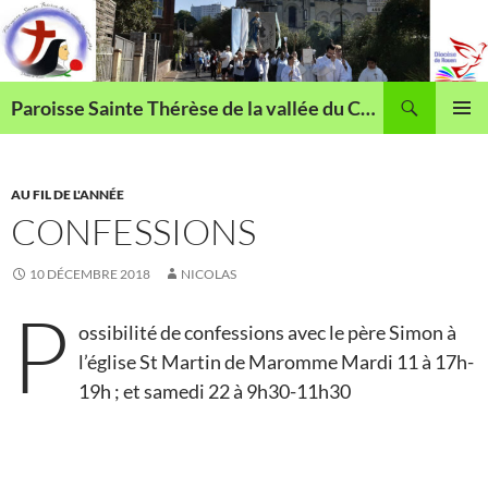
Aller
au
contenu
Recherche
Paroisse Sainte Thérèse de la vallée du Cailly
MENU
PRINCI
AU FIL DE L'ANNÉE
CONFESSIONS
10 DÉCEMBRE 2018
NICOLAS
P
ossibilité de confessions avec le père Simon à
l’église St Martin de Maromme Mardi 11 à 17h-
19h ; et samedi 22 à 9h30-11h30