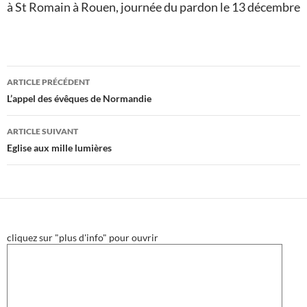
à St Romain à Rouen, journée du pardon le 13 décembre
Navigation
ARTICLE PRÉCÉDENT
des
L’appel des évêques de Normandie
articles
ARTICLE SUIVANT
Eglise aux mille lumières
cliquez sur "plus d'info" pour ouvrir