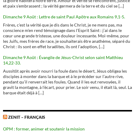
la gloire habitera notre terre. Amour et vérité se rencontrent, justice
et paix s'embrassent ; la vérité germera de la terre et du ciel se […]
Dimanche 9 Août : Lettre de saint Paul Apôtre aux Romains 9,1-5.
Frères, c'est la vérité que je dis dans le Christ, je ne mens pas, ma
conscience m'en rend témoignage dans l'Esprit Saint : j’ai dans le
cœur une grande tristesse, une douleur incessante. Moi-même, pour
les Juifs, mes frères de race, je souhaiterais être anathème, séparé du
Christ : ils sont en effet Israélites, ils ont l’adoption, […]
Dimanche 9 Août : Évangile de Jésus-Christ selon saint Matthieu
14,22-33.
Aussitôt après avoir nourri la foule dans le désert, Jésus obligea les
disciples à monter dans la barque et à le précéder sur l’autre rive,
pendant qu’il renverrait les foules. Quand il les eut renvoyées, il
gravit la montagne, à l’écart, pour prier. Le soir venu, il était là, seul. La
barque était déjà à […]
ZENIT – FRANÇAIS
OPM : former, animer et soutenir la mission