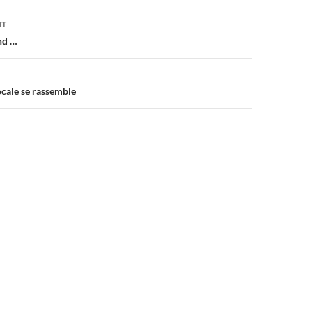
on
NT
nd …
cale se rassemble