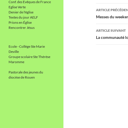
Conf. des Evêques de France
Navigati
Eglise Verte
ARTICLE PRÉCÉDE
Denier de l'église
des
Messes du weeke
Textes du jour AELF
Prions en Église
articles
Rencontrer Jésus
ARTICLE SUIVANT
La communauté lo
Ecole - Collège Ste Marie
Deville
Groupe scolaire Ste Thérèse
Maromme
Pastorale des jeunes du
diocèse de Rouen