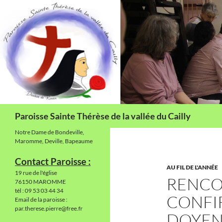
Aller
au
contenu
Recherche
Paroisse Sainte Thérèse de la vallée du Cailly
Notre Dame de Bondeville,
Maromme, Deville, Bapeaume
Contact Paroisse :
AU FIL DE L'ANNÉE
19 rue de l'église
RENCO
76150 MAROMME
tél : 09 53 03 44 34
CONFI
Email de la paroisse :
par.therese.pierre@free.fr
DOYE