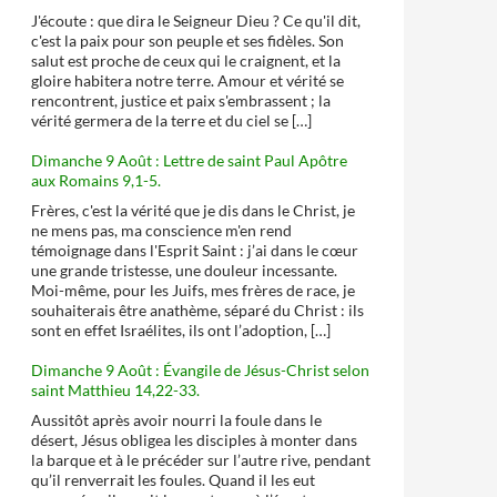
J'écoute : que dira le Seigneur Dieu ? Ce qu'il dit,
c'est la paix pour son peuple et ses fidèles. Son
salut est proche de ceux qui le craignent, et la
gloire habitera notre terre. Amour et vérité se
rencontrent, justice et paix s'embrassent ; la
vérité germera de la terre et du ciel se […]
Dimanche 9 Août : Lettre de saint Paul Apôtre
aux Romains 9,1-5.
Frères, c'est la vérité que je dis dans le Christ, je
ne mens pas, ma conscience m'en rend
témoignage dans l'Esprit Saint : j’ai dans le cœur
une grande tristesse, une douleur incessante.
Moi-même, pour les Juifs, mes frères de race, je
souhaiterais être anathème, séparé du Christ : ils
sont en effet Israélites, ils ont l’adoption, […]
Dimanche 9 Août : Évangile de Jésus-Christ selon
saint Matthieu 14,22-33.
Aussitôt après avoir nourri la foule dans le
désert, Jésus obligea les disciples à monter dans
la barque et à le précéder sur l’autre rive, pendant
qu’il renverrait les foules. Quand il les eut