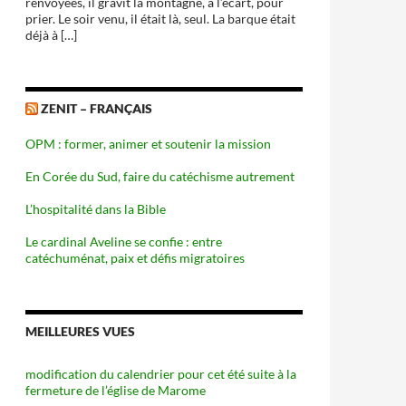
renvoyées, il gravit la montagne, à l’écart, pour
prier. Le soir venu, il était là, seul. La barque était
déjà à […]
ZENIT – FRANÇAIS
OPM : former, animer et soutenir la mission
En Corée du Sud, faire du catéchisme autrement
L’hospitalité dans la Bible
Le cardinal Aveline se confie : entre
catéchuménat, paix et défis migratoires
MEILLEURES VUES
modification du calendrier pour cet été suite à la
fermeture de l’église de Marome