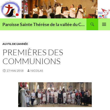
Aller
au
contenu
Recherche
Paroisse Sainte Thérèse de la vallée du Cailly
MENU
PRINCI
AU FIL DE L'ANNÉE
PREMIÈRES DES
COMMUNIONS
27 MAI 2018
NICOLAS