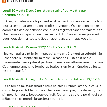
TEXTES DU JOUR
Lundi 10 Août : Deuxième lettre de saint Paul Apôtre aux
Corinthiens 9,6-10.
Frères, rappelez-vous le proverbe : À semer trop peu, on récolte trop
peu ; à semer largement, on récolte largement. Que chacun donne
comme il a décidé dans son cœur, sans regret et sans contrainte, car
Dieu aime celui qui donne joyeusement. Et Dieu est assez puissant
pour vous donner toute grâce en abondance, afin que vous […]
Lundi 10 Août : Psaume 112(111),1-2.5-6.7-8.4b.9.
Heureux qui craint le Seigneur, qui aime entièrement sa volonté ! Sa
lignée sera puissante sur la terre ; la race des justes est bénie.
L'homme de bien a pitié, il partage ; il mène ses affaires avec droiture.
Cet homme jamais ne tombera ; toujours on fera mémoire du juste. Il
ne craint pas […]
Lundi 10 Août : Évangile de Jésus-Christ selon saint Jean 12,24-26.
En ce temps-là, Jésus disait à ses disciples : « Amen, amen, je vous le
dis : si le grain de blé tombé en terre ne meurt pas, il reste seul ; mais
s’il meurt, il porte beaucoup de fruit. Qui aime sa vie la perd ; qui s’en
détache en ce monde la gardera pour la […]