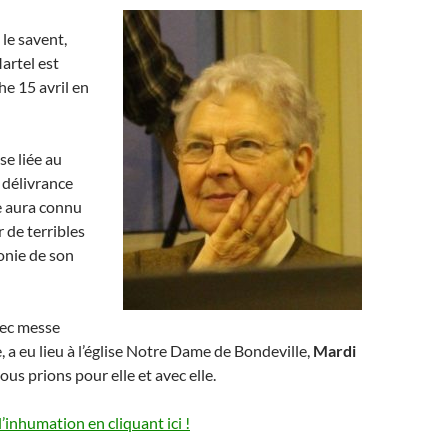
le savent,
artel est
e 15 avril en
se liée au
 délivrance
le aura connu
r de terribles
gonie de son
vec messe
, a eu lieu à l’église Notre Dame de Bondeville,
Mardi
Nous prions pour elle et avec elle.
 l’inhumation en cliquant ici !