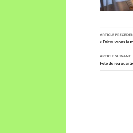
Navigati
ARTICLE PRÉCÉDE
des
« Découvrons la m
articles
ARTICLE SUIVANT
Fête du jeu quart