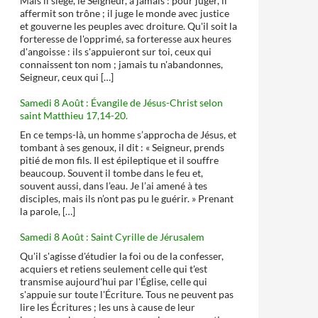
Mais il siège, le Seigneur, à jamais : pour juger, il
affermit son trône ; il juge le monde avec justice
et gouverne les peuples avec droiture. Qu'il soit la
forteresse de l'opprimé, sa forteresse aux heures
d'angoisse : ils s'appuieront sur toi, ceux qui
connaissent ton nom ; jamais tu n'abandonnes,
Seigneur, ceux qui […]
Samedi 8 Août : Évangile de Jésus-Christ selon
saint Matthieu 17,14-20.
En ce temps-là, un homme s’approcha de Jésus, et
tombant à ses genoux, il dit : « Seigneur, prends
pitié de mon fils. Il est épileptique et il souffre
beaucoup. Souvent il tombe dans le feu et,
souvent aussi, dans l’eau. Je l’ai amené à tes
disciples, mais ils n’ont pas pu le guérir. » Prenant
la parole, […]
Samedi 8 Août : Saint Cyrille de Jérusalem
Qu'il s'agisse d'étudier la foi ou de la confesser,
acquiers et retiens seulement celle qui t'est
transmise aujourd'hui par l'Église, celle qui
s'appuie sur toute l'Écriture. Tous ne peuvent pas
lire les Écritures ; les uns à cause de leur