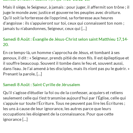
Mais il siège, le Seigneur, à jamais : pour juger, il affermit son trône ; il
juge le monde avec justice et gouverne les peuples avec droiture.
Qu'il soit la forteresse de l'opprimé, sa forteresse aux heures
d'angoisse : ils s'appuieront sur toi, ceux qui connaissent ton nom ;
jamais tu n'abandonnes, Seigneur, ceux qui […]
Samedi 8 Août : Évangile de Jésus-Christ selon saint Matthieu 17,14-
20.
En ce temps-là, un homme s’approcha de Jésus, et tombant à ses
genoux, il dit : « Seigneur, prends pitié de mon fils. Il est épileptique et
il souffre beaucoup. Souvent il tombe dans le feu et, souvent aussi,
dans l’eau. Je l’ai amené à tes disciples, mais ils n’ont pas pu le guérir. »
Prenant la parole, […]
Samedi 8 Août : Saint Cyrille de Jérusalem
Qu'il s'agisse d'étudier la foi ou de la confesser, acquiers et retiens
seulement celle qui t'est transmise aujourd'hui par l'Église, celle qui
s'appuie sur toute l'Écriture. Tous ne peuvent pas lire les Écritures ;
les uns à cause de leur ignorance, les autres parce que leurs
occupations les éloignent de la connaissance. Pour que cette
ignorance […]