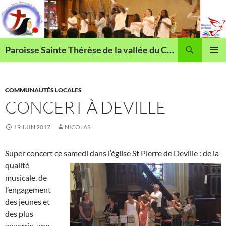
Aller
au
contenu
Recherche
Paroisse Sainte Thérèse de la vallée du Cailly
MENU
PRINCI
COMMUNAUTÉS LOCALES
CONCERT À DEVILLE
19 JUIN 2017
NICOLAS
Super concert ce
samedi dans l’église St Pierre de Deville : de la
qualité
musicale, de
l’engagement
des jeunes et
des plus
aguerris, une