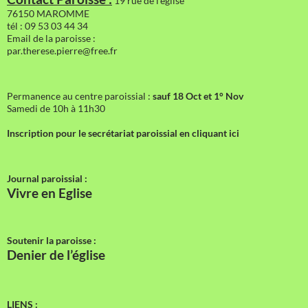
19 rue de l'église
76150 MAROMME
tél : 09 53 03 44 34
Email de la paroisse :
par.therese.pierre@free.fr
Permanence au centre paroissial :
sauf 18 Oct et 1° Nov
Samedi de 10h à 11h30
Inscription pour le secrétariat paroissial en cliquant ici
Journal paroissial :
Vivre en Eglise
Soutenir la paroisse :
Denier de l’église
LIENS :