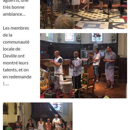
très bonne
ambiance…
Les membres
de la
communauté
locale de
Deville ont
montré leurs
talents, et on
en redemande
!….