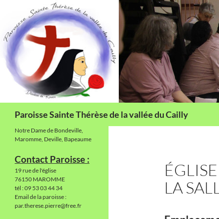
Aller
au
contenu
Recherche
Paroisse Sainte Thérèse de la vallée du Cailly
Notre Dame de Bondeville,
Maromme, Deville, Bapeaume
Contact Paroisse :
ÉGLISE
19 rue de l'église
76150 MAROMME
LA SAL
tél : 09 53 03 44 34
Email de la paroisse :
par.therese.pierre@free.fr