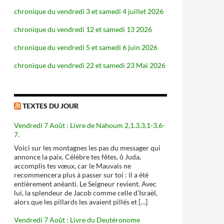
chronique du vendredi 3 et samedi 4 juillet 2026
chronique du vendredi 12 et samedi 13 2026
chronique du vendredi 5 et samedi 6 juin 2026
chronique du vendredi 22 et samedi 23 Mai 2026
TEXTES DU JOUR
Vendredi 7 Août : Livre de Nahoum 2,1.3.3,1-3.6-
7.
Voici sur les montagnes les pas du messager qui
annonce la paix. Célèbre tes fêtes, ô Juda,
accomplis tes vœux, car le Mauvais ne
recommencera plus à passer sur toi : il a été
entièrement anéanti. Le Seigneur revient. Avec
lui, la splendeur de Jacob comme celle d’Israël,
alors que les pillards les avaient pillés et […]
Vendredi 7 Août : Livre du Deutéronome