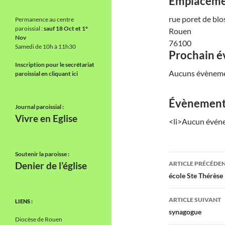
Emplacem
rue poret de blo
Permanence au centre
paroissial :
sauf 18 Oct et 1°
Rouen
Nov
76100
Samedi de 10h à 11h30
Prochain 
Inscription pour le secrétariat
Aucuns évèneme
paroissial en cliquant ici
Évènements
Journal paroissial :
Vivre en Eglise
<li>Aucun évén
Soutenir la paroisse :
Navigati
ARTICLE PRÉCÉDE
Denier de l’église
des
école Ste Thérèse
articles
ARTICLE SUIVANT
LIENS :
synagogue
Diocèse de Rouen