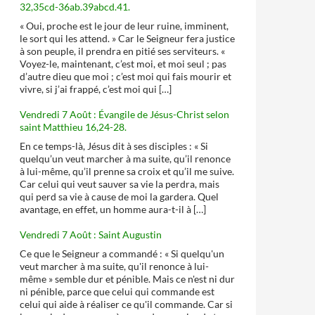
32,35cd-36ab.39abcd.41.
« Oui, proche est le jour de leur ruine, imminent,
le sort qui les attend. » Car le Seigneur fera justice
à son peuple, il prendra en pitié ses serviteurs. «
Voyez-le, maintenant, c’est moi, et moi seul ; pas
d’autre dieu que moi ; c’est moi qui fais mourir et
vivre, si j’ai frappé, c’est moi qui […]
Vendredi 7 Août : Évangile de Jésus-Christ selon
saint Matthieu 16,24-28.
En ce temps-là, Jésus dit à ses disciples : « Si
quelqu’un veut marcher à ma suite, qu’il renonce
à lui-même, qu’il prenne sa croix et qu’il me suive.
Car celui qui veut sauver sa vie la perdra, mais
qui perd sa vie à cause de moi la gardera. Quel
avantage, en effet, un homme aura-t-il à […]
Vendredi 7 Août : Saint Augustin
Ce que le Seigneur a commandé : « Si quelqu'un
veut marcher à ma suite, qu'il renonce à lui-
même » semble dur et pénible. Mais ce n'est ni dur
ni pénible, parce que celui qui commande est
celui qui aide à réaliser ce qu'il commande. Car si