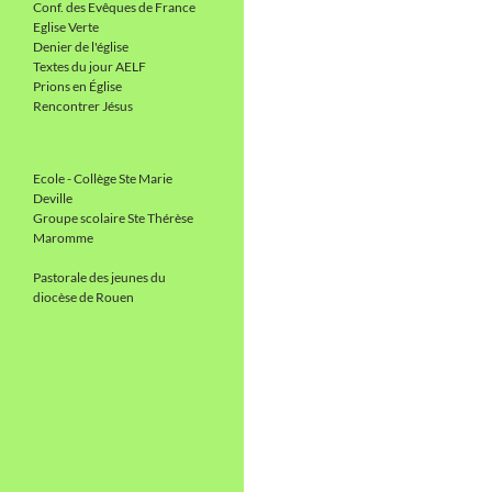
Conf. des Evêques de France
Eglise Verte
Denier de l'église
Textes du jour AELF
Prions en Église
Rencontrer Jésus
Ecole - Collège Ste Marie
Deville
Groupe scolaire Ste Thérèse
Maromme
Pastorale des jeunes du
diocèse de Rouen