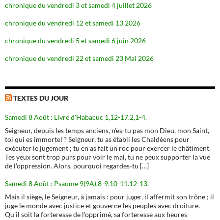
chronique du vendredi 3 et samedi 4 juillet 2026
chronique du vendredi 12 et samedi 13 2026
chronique du vendredi 5 et samedi 6 juin 2026
chronique du vendredi 22 et samedi 23 Mai 2026
TEXTES DU JOUR
Samedi 8 Août : Livre d'Habacuc 1,12-17.2,1-4.
Seigneur, depuis les temps anciens, n’es-tu pas mon Dieu, mon Saint,
toi qui es immortel ? Seigneur, tu as établi les Chaldéens pour
exécuter le jugement ; tu en as fait un roc pour exercer le châtiment.
Tes yeux sont trop purs pour voir le mal, tu ne peux supporter la vue
de l’oppression. Alors, pourquoi regardes-tu […]
Samedi 8 Août : Psaume 9(9A),8-9.10-11.12-13.
Mais il siège, le Seigneur, à jamais : pour juger, il affermit son trône ; il
juge le monde avec justice et gouverne les peuples avec droiture.
Qu'il soit la forteresse de l'opprimé, sa forteresse aux heures