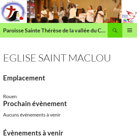
Aller
au
contenu
Recherche
Paroisse Sainte Thérèse de la vallée du Cailly
MENU
PRINCI
EGLISE SAINT MACLOU
Emplacement
Rouen
Prochain évènement
Aucuns évènements à venir
Évènements à venir