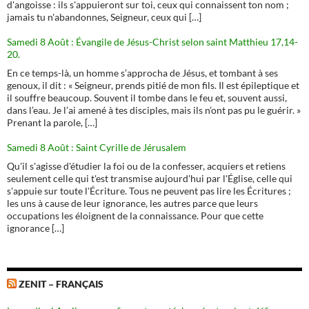
d'angoisse : ils s'appuieront sur toi, ceux qui connaissent ton nom ;
jamais tu n'abandonnes, Seigneur, ceux qui […]
Samedi 8 Août : Évangile de Jésus-Christ selon saint Matthieu 17,14-
20.
En ce temps-là, un homme s’approcha de Jésus, et tombant à ses
genoux, il dit : « Seigneur, prends pitié de mon fils. Il est épileptique et
il souffre beaucoup. Souvent il tombe dans le feu et, souvent aussi,
dans l’eau. Je l’ai amené à tes disciples, mais ils n’ont pas pu le guérir. »
Prenant la parole, […]
Samedi 8 Août : Saint Cyrille de Jérusalem
Qu'il s'agisse d'étudier la foi ou de la confesser, acquiers et retiens
seulement celle qui t'est transmise aujourd'hui par l'Église, celle qui
s'appuie sur toute l'Écriture. Tous ne peuvent pas lire les Écritures ;
les uns à cause de leur ignorance, les autres parce que leurs
occupations les éloignent de la connaissance. Pour que cette
ignorance […]
ZENIT – FRANÇAIS