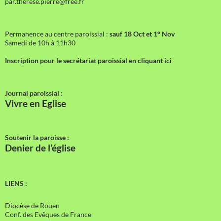
par.therese.pierre@free.fr
Permanence au centre paroissial :
sauf 18 Oct et 1° Nov
Samedi de 10h à 11h30
Inscription pour le secrétariat paroissial en cliquant ici
Journal paroissial :
Vivre en Eglise
Soutenir la paroisse :
Denier de l’église
LIENS :
Diocèse de Rouen
Conf. des Evêques de France