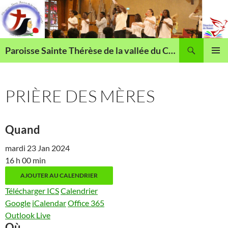
Aller
au
contenu
Recherche
Paroisse Sainte Thérèse de la vallée du Cailly
MENU
PRINCI
PRIÈRE DES MÈRES
Quand
mardi 23 Jan 2024
16 h 00 min
AJOUTER AU CALENDRIER
Télécharger ICS
Calendrier
Google
iCalendar
Office 365
Outlook Live
Où