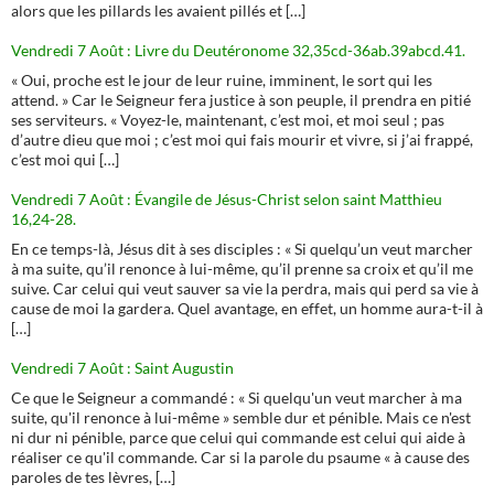
alors que les pillards les avaient pillés et […]
Vendredi 7 Août : Livre du Deutéronome 32,35cd-36ab.39abcd.41.
« Oui, proche est le jour de leur ruine, imminent, le sort qui les
attend. » Car le Seigneur fera justice à son peuple, il prendra en pitié
ses serviteurs. « Voyez-le, maintenant, c’est moi, et moi seul ; pas
d’autre dieu que moi ; c’est moi qui fais mourir et vivre, si j’ai frappé,
c’est moi qui […]
Vendredi 7 Août : Évangile de Jésus-Christ selon saint Matthieu
16,24-28.
En ce temps-là, Jésus dit à ses disciples : « Si quelqu’un veut marcher
à ma suite, qu’il renonce à lui-même, qu’il prenne sa croix et qu’il me
suive. Car celui qui veut sauver sa vie la perdra, mais qui perd sa vie à
cause de moi la gardera. Quel avantage, en effet, un homme aura-t-il à
[…]
Vendredi 7 Août : Saint Augustin
Ce que le Seigneur a commandé : « Si quelqu'un veut marcher à ma
suite, qu'il renonce à lui-même » semble dur et pénible. Mais ce n'est
ni dur ni pénible, parce que celui qui commande est celui qui aide à
réaliser ce qu'il commande. Car si la parole du psaume « à cause des
paroles de tes lèvres, […]