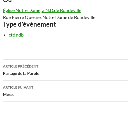
Église Notre Dame, à N.D.de Bondeville
Rue Pierre Quesne, Notre Dame de Bondeville
Type d’évènement
cté ndb
Navigation
ARTICLE PRÉCÉDENT
des
Partage de la Parole
articles
ARTICLE SUIVANT
Messe