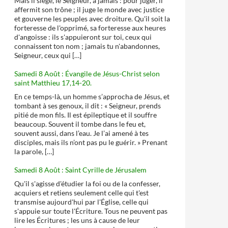
Mais il siège, le Seigneur, à jamais : pour juger, il
affermit son trône ; il juge le monde avec justice
et gouverne les peuples avec droiture. Qu'il soit la
forteresse de l'opprimé, sa forteresse aux heures
d'angoisse : ils s'appuieront sur toi, ceux qui
connaissent ton nom ; jamais tu n'abandonnes,
Seigneur, ceux qui […]
Samedi 8 Août : Évangile de Jésus-Christ selon
saint Matthieu 17,14-20.
En ce temps-là, un homme s’approcha de Jésus, et
tombant à ses genoux, il dit : « Seigneur, prends
pitié de mon fils. Il est épileptique et il souffre
beaucoup. Souvent il tombe dans le feu et,
souvent aussi, dans l’eau. Je l’ai amené à tes
disciples, mais ils n’ont pas pu le guérir. » Prenant
la parole, […]
Samedi 8 Août : Saint Cyrille de Jérusalem
Qu'il s'agisse d'étudier la foi ou de la confesser,
acquiers et retiens seulement celle qui t'est
transmise aujourd'hui par l'Église, celle qui
s'appuie sur toute l'Écriture. Tous ne peuvent pas
lire les Écritures ; les uns à cause de leur