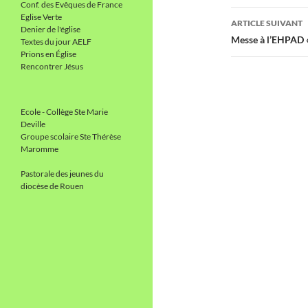
Conf. des Evêques de France
articles
Eglise Verte
ARTICLE SUIVANT
Denier de l'église
Messe à l’EHPAD «
Textes du jour AELF
Prions en Église
Rencontrer Jésus
Ecole - Collège Ste Marie
Deville
Groupe scolaire Ste Thérèse
Maromme
Pastorale des jeunes du
diocèse de Rouen