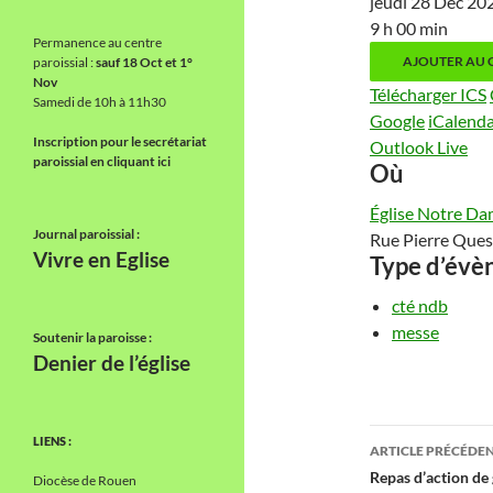
jeudi 28 Déc 2
9 h 00 min
Permanence au centre
AJOUTER AU 
paroissial :
sauf 18 Oct et 1°
Nov
Télécharger ICS
Samedi de 10h à 11h30
Google
iCalend
Inscription pour le secrétariat
Outlook Live
paroissial en cliquant ici
Où
Église Notre Da
Journal paroissial :
Rue Pierre Ques
Vivre en Eglise
Type d’év
cté ndb
messe
Soutenir la paroisse :
Denier de l’église
Navigati
LIENS :
ARTICLE PRÉCÉDE
des
Repas d’action de
Diocèse de Rouen