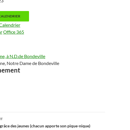
023
CALENDRIER
Calendrier
ar
Office 365
me, à N.D.de Bondeville
ne, Notre Dame de Bondeville
ènement
on
NT
 grâce des jeunes (chacun apporte son pique-nique)