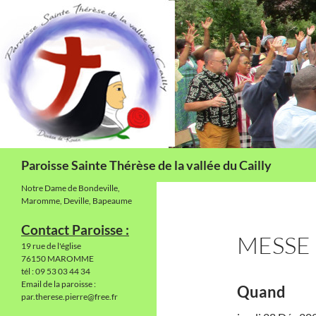
Aller
au
contenu
Recherche
Paroisse Sainte Thérèse de la vallée du Cailly
Notre Dame de Bondeville,
Maromme, Deville, Bapeaume
Contact Paroisse :
MESSE
19 rue de l'église
76150 MAROMME
tél : 09 53 03 44 34
Email de la paroisse :
Quand
par.therese.pierre@free.fr