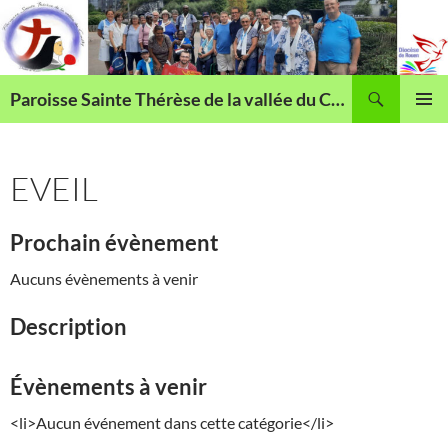
Aller
au
contenu
Recherche
Paroisse Sainte Thérèse de la vallée du Cailly
MENU
PRINCI
EVEIL
Prochain évènement
Aucuns évènements à venir
Description
Évènements à venir
<li>Aucun événement dans cette catégorie</li>