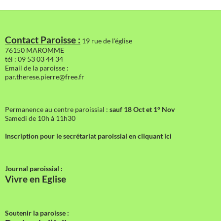
Contact Paroisse :
19 rue de l'église
76150 MAROMME
tél : 09 53 03 44 34
Email de la paroisse :
par.therese.pierre@free.fr
Permanence au centre paroissial :
sauf 18 Oct et 1° Nov
Samedi de 10h à 11h30
Inscription pour le secrétariat paroissial en cliquant ici
Journal paroissial :
Vivre en Eglise
Soutenir la paroisse :