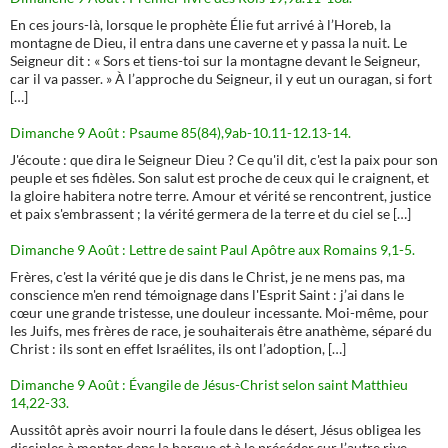
En ces jours-là, lorsque le prophète Élie fut arrivé à l’Horeb, la
montagne de Dieu, il entra dans une caverne et y passa la nuit. Le
Seigneur dit : « Sors et tiens-toi sur la montagne devant le Seigneur,
car il va passer. » À l’approche du Seigneur, il y eut un ouragan, si fort
[…]
Dimanche 9 Août : Psaume 85(84),9ab-10.11-12.13-14.
J'écoute : que dira le Seigneur Dieu ? Ce qu'il dit, c'est la paix pour son
peuple et ses fidèles. Son salut est proche de ceux qui le craignent, et
la gloire habitera notre terre. Amour et vérité se rencontrent, justice
et paix s'embrassent ; la vérité germera de la terre et du ciel se […]
Dimanche 9 Août : Lettre de saint Paul Apôtre aux Romains 9,1-5.
Frères, c'est la vérité que je dis dans le Christ, je ne mens pas, ma
conscience m'en rend témoignage dans l'Esprit Saint : j’ai dans le
cœur une grande tristesse, une douleur incessante. Moi-même, pour
les Juifs, mes frères de race, je souhaiterais être anathème, séparé du
Christ : ils sont en effet Israélites, ils ont l’adoption, […]
Dimanche 9 Août : Évangile de Jésus-Christ selon saint Matthieu
14,22-33.
Aussitôt après avoir nourri la foule dans le désert, Jésus obligea les
disciples à monter dans la barque et à le précéder sur l’autre rive,