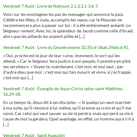
Vendredi 7 Août : Livre de Nahoum 2,1.3.3,1-3.6-7.
Voici sur les montagnes les pas du messager qui annonce la paix.
Célèbre tes fêtes, ô Juda, accomplis tes vœux, car le Mauvais ne
recommencera plus à passer sur toi : il a été entièrement anéanti. Le
Seigneur revient. Avec lui, la splendeur de Jacob comme celle d’Israël,
alors que les pillards les avaient pillés et […]
Vendredi 7 Août : Livre du Deutéronome 32,35cd-36ab.39abcd.41.
« Oui, proche est le jour de leur ruine, imminent, le sort qui les
attend. » Car le Seigneur fera justice à son peuple, il prendra en pitié
ses serviteurs. « Voyez-le, maintenant, c’est moi, et moi seul ; pas
d’autre dieu que moi ; c’est moi qui fais mourir et vivre, si j’ai frappé,
c’est moi qui […]
Vendredi 7 Août : Évangile de Jésus-Christ selon saint Matthieu
16,24-28.
En ce temps-là, Jésus dit à ses disciples : « Si quelqu’un veut marcher
à ma suite, qu’il renonce à lui-même, qu’il prenne sa croix et qu’il me
suive. Car celui qui veut sauver sa vie la perdra, mais qui perd sa vie à
cause de moi la gardera. Quel avantage, en effet, un homme aura-t-il à
[…]
Vendredi 7 Août : Saint Augustin