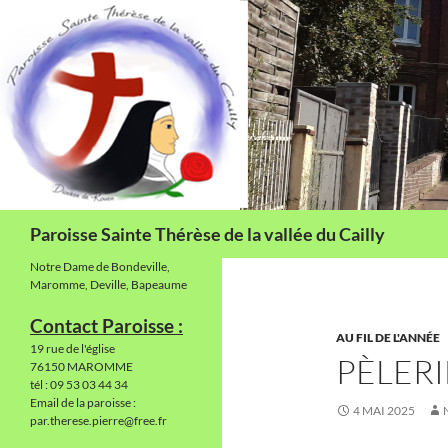
Aller
au
contenu
Recherche
Paroisse Sainte Thérèse de la vallée du Cailly
Notre Dame de Bondeville,
Maromme, Deville, Bapeaume
Contact Paroisse :
AU FIL DE L'ANNÉE
19 rue de l'église
PÈLER
76150 MAROMME
tél : 09 53 03 44 34
Email de la paroisse :
4 MAI 2025
par.therese.pierre@free.fr