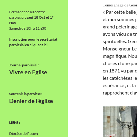
Témoignage de Georgi
« Par cette belle
Permanence au centre
paroissial :
sauf 18 Oct et 1°
et moi sommes p
Nov
grand pèlerinage
Samedi de 10h à 11h30
avons vécu de tr
Inscription pour le secrétariat
spirituelles. Geo
paroissial en cliquant ici
Monseigneur Lebr
magnifique. Nou
choses d une par
Journal paroissial :
en 1871 vu par d
Vivre en Eglise
les catéchèses les 
espérance , et la 
rapprochent d av
Soutenir la paroisse :
Denier de l’église
LIENS :
Diocèse de Rouen