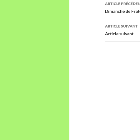
Navigati
ARTICLE PRÉCÉDE
des
Dimanche de Frat
articles
ARTICLE SUIVANT
Article suivant