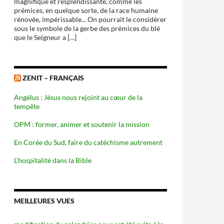
magnifique et resplendissante, comme les
prémices, en quelque sorte, de la race humaine
rénovée, impérissable... On pourrait le considérer
sous le symbole de la gerbe des prémices du blé
que le Seigneur a […]
ZENIT – FRANÇAIS
Angélus : Jésus nous rejoint au cœur de la
tempête
OPM : former, animer et soutenir la mission
En Corée du Sud, faire du catéchisme autrement
L’hospitalité dans la Bible
MEILLEURES VUES