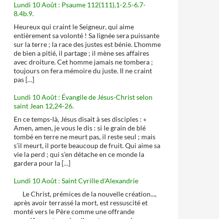
Lundi 10 Août : Psaume 112(111),1-2.5-6.7-
8.4b.9.
Heureux qui craint le Seigneur, qui aime
entièrement sa volonté ! Sa lignée sera puissante
sur la terre ; la race des justes est bénie. L'homme
de bien a pitié, il partage ; il mène ses affaires
avec droiture. Cet homme jamais ne tombera ;
toujours on fera mémoire du juste. Il ne craint
pas […]
Lundi 10 Août : Évangile de Jésus-Christ selon
saint Jean 12,24-26.
En ce temps-là, Jésus disait à ses disciples : «
Amen, amen, je vous le dis : si le grain de blé
tombé en terre ne meurt pas, il reste seul ; mais
s’il meurt, il porte beaucoup de fruit. Qui aime sa
vie la perd ; qui s’en détache en ce monde la
gardera pour la […]
Lundi 10 Août : Saint Cyrille d'Alexandrie
Le Christ, prémices de la nouvelle création...,
après avoir terrassé la mort, est ressuscité et
monté vers le Père comme une offrande