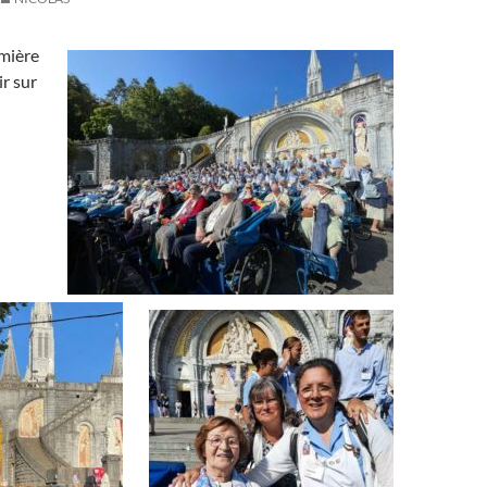
emière
ir sur