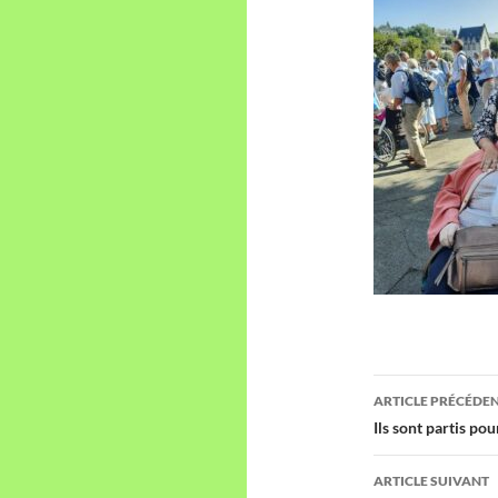
Navigati
ARTICLE PRÉCÉDE
des
Ils sont partis po
articles
ARTICLE SUIVANT