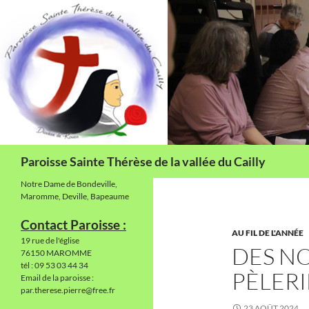
Aller
au
contenu
Recherche
Paroisse Sainte Thérèse de la vallée du Cailly
Notre Dame de Bondeville,
Maromme, Deville, Bapeaume
Contact Paroisse :
AU FIL DE L'ANNÉE
19 rue de l'église
DES N
76150 MAROMME
tél : 09 53 03 44 34
PÈLER
Email de la paroisse :
par.therese.pierre@free.fr
23 AOÛT 2024