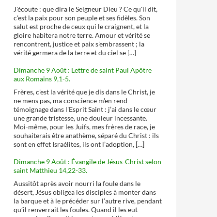
J'écoute : que dira le Seigneur Dieu ? Ce qu'il dit,
c'est la paix pour son peuple et ses fidèles. Son
salut est proche de ceux qui le craignent, et la
gloire habitera notre terre. Amour et vérité se
rencontrent, justice et paix s'embrassent ; la
vérité germera de la terre et du ciel se […]
Dimanche 9 Août : Lettre de saint Paul Apôtre
aux Romains 9,1-5.
Frères, c'est la vérité que je dis dans le Christ, je
ne mens pas, ma conscience m'en rend
témoignage dans l'Esprit Saint : j’ai dans le cœur
une grande tristesse, une douleur incessante.
Moi-même, pour les Juifs, mes frères de race, je
souhaiterais être anathème, séparé du Christ : ils
sont en effet Israélites, ils ont l’adoption, […]
Dimanche 9 Août : Évangile de Jésus-Christ selon
saint Matthieu 14,22-33.
Aussitôt après avoir nourri la foule dans le
désert, Jésus obligea les disciples à monter dans
la barque et à le précéder sur l’autre rive, pendant
qu’il renverrait les foules. Quand il les eut