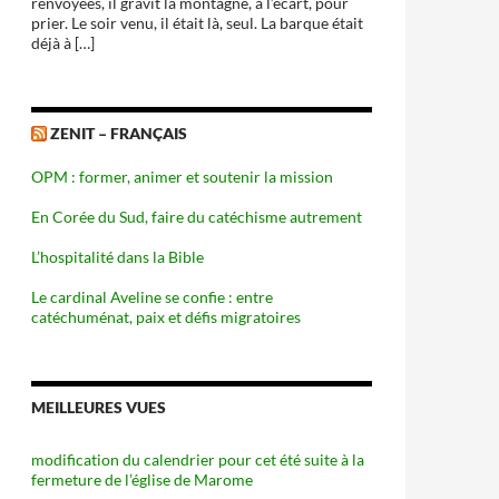
renvoyées, il gravit la montagne, à l’écart, pour
prier. Le soir venu, il était là, seul. La barque était
déjà à […]
ZENIT – FRANÇAIS
OPM : former, animer et soutenir la mission
En Corée du Sud, faire du catéchisme autrement
L’hospitalité dans la Bible
Le cardinal Aveline se confie : entre
catéchuménat, paix et défis migratoires
MEILLEURES VUES
modification du calendrier pour cet été suite à la
fermeture de l’église de Marome