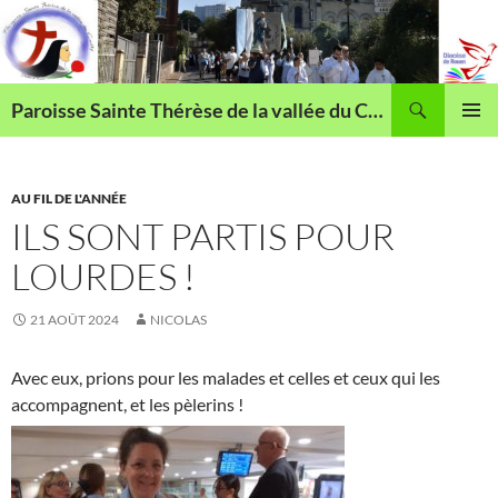
Aller
au
contenu
Recherche
Paroisse Sainte Thérèse de la vallée du Cailly
MENU
PRINCI
AU FIL DE L'ANNÉE
ILS SONT PARTIS POUR
LOURDES !
21 AOÛT 2024
NICOLAS
Avec eux, prions pour les malades et celles et ceux qui les
accompagnent, et les pèlerins !