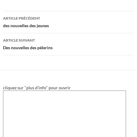
Navigation
ARTICLE PRÉCÉDENT
des
des nouvelles des jeunes
articles
ARTICLE SUIVANT
Des nouvelles des pèlerins
cliquez sur "plus d'info" pour ouvrir