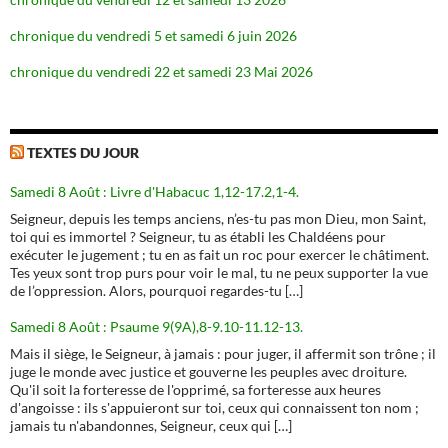
chronique du vendredi 5 et samedi 6 juin 2026
chronique du vendredi 22 et samedi 23 Mai 2026
TEXTES DU JOUR
Samedi 8 Août : Livre d'Habacuc 1,12-17.2,1-4.
Seigneur, depuis les temps anciens, n’es-tu pas mon Dieu, mon Saint,
toi qui es immortel ? Seigneur, tu as établi les Chaldéens pour
exécuter le jugement ; tu en as fait un roc pour exercer le châtiment.
Tes yeux sont trop purs pour voir le mal, tu ne peux supporter la vue
de l’oppression. Alors, pourquoi regardes-tu […]
Samedi 8 Août : Psaume 9(9A),8-9.10-11.12-13.
Mais il siège, le Seigneur, à jamais : pour juger, il affermit son trône ; il
juge le monde avec justice et gouverne les peuples avec droiture.
Qu'il soit la forteresse de l'opprimé, sa forteresse aux heures
d'angoisse : ils s'appuieront sur toi, ceux qui connaissent ton nom ;
jamais tu n'abandonnes, Seigneur, ceux qui […]