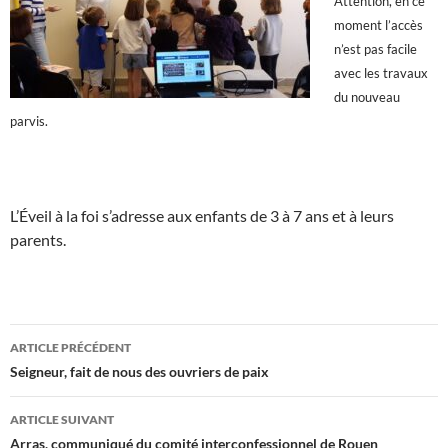
Attention, en ce
moment l’accès
n’est pas facile
avec les travaux
du nouveau
parvis.
L’Éveil à la foi s’adresse aux enfants de 3 à 7 ans et à leurs
parents.
Navigation
ARTICLE PRÉCÉDENT
des
Seigneur, fait de nous des ouvriers de paix
articles
ARTICLE SUIVANT
Arras, communiqué du comité interconfessionnel de Rouen