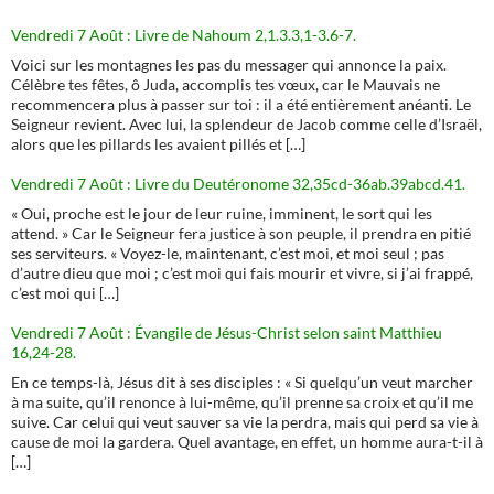
Vendredi 7 Août : Livre de Nahoum 2,1.3.3,1-3.6-7.
Voici sur les montagnes les pas du messager qui annonce la paix.
Célèbre tes fêtes, ô Juda, accomplis tes vœux, car le Mauvais ne
recommencera plus à passer sur toi : il a été entièrement anéanti. Le
Seigneur revient. Avec lui, la splendeur de Jacob comme celle d’Israël,
alors que les pillards les avaient pillés et […]
Vendredi 7 Août : Livre du Deutéronome 32,35cd-36ab.39abcd.41.
« Oui, proche est le jour de leur ruine, imminent, le sort qui les
attend. » Car le Seigneur fera justice à son peuple, il prendra en pitié
ses serviteurs. « Voyez-le, maintenant, c’est moi, et moi seul ; pas
d’autre dieu que moi ; c’est moi qui fais mourir et vivre, si j’ai frappé,
c’est moi qui […]
Vendredi 7 Août : Évangile de Jésus-Christ selon saint Matthieu
16,24-28.
En ce temps-là, Jésus dit à ses disciples : « Si quelqu’un veut marcher
à ma suite, qu’il renonce à lui-même, qu’il prenne sa croix et qu’il me
suive. Car celui qui veut sauver sa vie la perdra, mais qui perd sa vie à
cause de moi la gardera. Quel avantage, en effet, un homme aura-t-il à
[…]