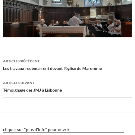
Navigation
ARTICLE PRÉCÉDENT
des
Les travaux redémarrent devant l’église de Maromme
articles
ARTICLE SUIVANT
Témoignage des JMJ à Lisbonne
cliquez sur "plus d'info" pour ouvrir