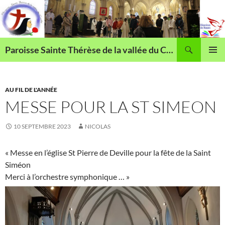
Aller
au
contenu
Recherche
Paroisse Sainte Thérèse de la vallée du Cailly
MENU
PRINCI
AU FIL DE L'ANNÉE
MESSE POUR LA ST SIMEON
10 SEPTEMBRE 2023
NICOLAS
« Messe en l’église St Pierre de Deville pour la fête de la Saint
Siméon
Merci à l’orchestre symphonique … »