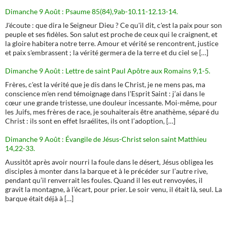
Dimanche 9 Août : Psaume 85(84),9ab-10.11-12.13-14.
J'écoute : que dira le Seigneur Dieu ? Ce qu'il dit, c'est la paix pour son
peuple et ses fidèles. Son salut est proche de ceux qui le craignent, et
la gloire habitera notre terre. Amour et vérité se rencontrent, justice
et paix s'embrassent ; la vérité germera de la terre et du ciel se […]
Dimanche 9 Août : Lettre de saint Paul Apôtre aux Romains 9,1-5.
Frères, c'est la vérité que je dis dans le Christ, je ne mens pas, ma
conscience m'en rend témoignage dans l'Esprit Saint : j’ai dans le
cœur une grande tristesse, une douleur incessante. Moi-même, pour
les Juifs, mes frères de race, je souhaiterais être anathème, séparé du
Christ : ils sont en effet Israélites, ils ont l’adoption, […]
Dimanche 9 Août : Évangile de Jésus-Christ selon saint Matthieu
14,22-33.
Aussitôt après avoir nourri la foule dans le désert, Jésus obligea les
disciples à monter dans la barque et à le précéder sur l’autre rive,
pendant qu’il renverrait les foules. Quand il les eut renvoyées, il
gravit la montagne, à l’écart, pour prier. Le soir venu, il était là, seul. La
barque était déjà à […]