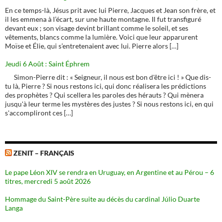
En ce temps-là, Jésus prit avec lui Pierre, Jacques et Jean son frère, et
il les emmena à l’écart, sur une haute montagne. Il fut transfiguré
devant eux ; son visage devint brillant comme le soleil, et ses
vêtements, blancs comme la lumière. Voici que leur apparurent
Moïse et Élie, qui s’entretenaient avec lui. Pierre alors […]
Jeudi 6 Août : Saint Éphrem
Simon-Pierre dit : « Seigneur, il nous est bon d'être ici ! » Que dis-
tu là, Pierre ? Si nous restons ici, qui donc réalisera les prédictions
des prophètes ? Qui scellera les paroles des hérauts ? Qui mènera
jusqu'à leur terme les mystères des justes ? Si nous restons ici, en qui
s'accompliront ces […]
ZENIT – FRANÇAIS
Le pape Léon XIV se rendra en Uruguay, en Argentine et au Pérou – 6
titres, mercredi 5 août 2026
Hommage du Saint-Père suite au décès du cardinal Júlio Duarte
Langa