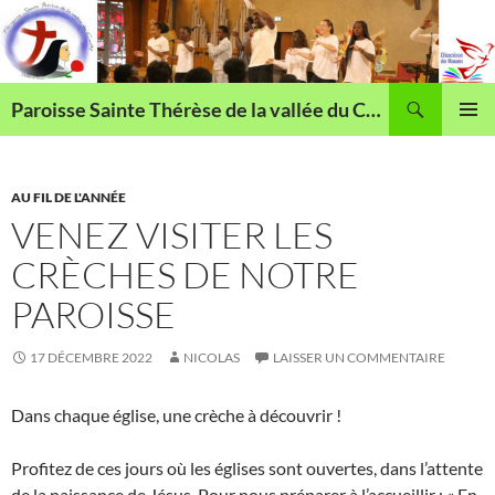
Aller
au
contenu
Recherche
Paroisse Sainte Thérèse de la vallée du Cailly
MENU
PRINCI
AU FIL DE L'ANNÉE
VENEZ VISITER LES
CRÈCHES DE NOTRE
PAROISSE
17 DÉCEMBRE 2022
NICOLAS
LAISSER UN COMMENTAIRE
Dans chaque église, une crèche à découvrir !
Profitez de ces jours où les églises sont ouvertes, dans l’attente
de la naissance de Jésus. Pour nous préparer à l’accueillir : « En