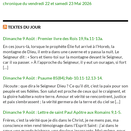
chronique du vendredi 22 et samedi 23 Mai 2026
TEXTES DU JOUR
Dimanche 9 Août : Premier livre des Rois 19,9a.11-13a.
En ces jours-là, lorsque le prophète Élie fut arrivé à l’Horeb, la
montagne de Dieu, il entra dans une caverne et y passa la nuit. Le
Seigneur dit : « Sors et tiens-toi sur la montagne devant le Seigneur,
car il va passer. » À l’approche du Seigneur, il y eut un ouragan, si fort
[…]
Dimanche 9 Août : Psaume 85(84),9ab-10.11-12.13-14.
J'écoute : que dira le Seigneur Dieu ? Ce qu'il dit, c'est la paix pour son
peuple et ses fidèles. Son salut est proche de ceux qui le craignent, et
la gloire habitera notre terre. Amour et vérité se rencontrent, justice
et paix s'embrassent ; la vérité germera de la terre et du ciel se […]
Dimanche 9 Août : Lettre de saint Paul Apôtre aux Romains 9,1-5.
Frères, c'est la vérité que je dis dans le Christ, je ne mens pas, ma
conscience m'en rend témoignage dans l'Esprit Saint : j’ai dans le
cœur une grande tristesse, une douleur incessante. Moi-même, pour