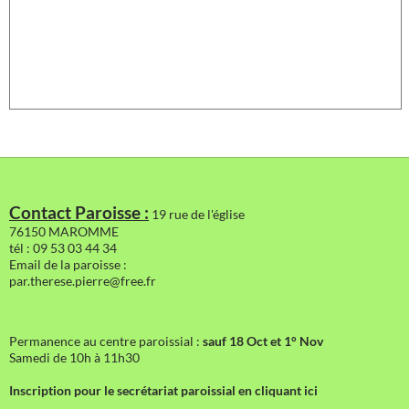
Contact Paroisse :
19 rue de l'église
76150 MAROMME
tél : 09 53 03 44 34
Email de la paroisse :
par.therese.pierre@free.fr
Permanence au centre paroissial :
sauf 18 Oct et 1° Nov
Samedi de 10h à 11h30
Inscription pour le secrétariat paroissial en cliquant ici