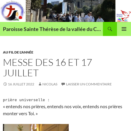
Aller
au
contenu
Recherche
Paroisse Sainte Thérèse de la vallée du Cailly
MENU
PRINCI
AU FIL DE L'ANNÉE
MESSE DES 16 ET 17
JUILLET
16 JUILLET 2022
NICOLAS
LAISSER UN COMMENTAIRE
prière universelle :
« entends nos prières, entends nos voix, entends nos prières
monter vers Toi. »