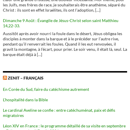
les Juifs, mes frères de race, je souhaiterais être anathème, séparé du
Christ : ils sont en effet Israélites, ils ont l’adoption, […]
Dimanche 9 Août : Évangile de Jésus-Christ selon saint Matthieu
14,22-33.
Aussitôt après avoir nourri la foule dans le désert, Jésus obligea les
disciples à monter dans la barque et à le précéder sur l’autre rive,
pendant qu’il renverrait les foules. Quand il les eut renvoyées, il
gravit la montagne, à l’écart, pour prier. Le soir venu, il était là, seul. La
barque était déjà à […]
ZENIT – FRANÇAIS
En Corée du Sud, faire du catéchisme autrement
L’hospitalité dans la Bible
Le cardinal Aveline se confie : entre catéchuménat, paix et défis
migratoires
Léon XIV en France : le programme détaillé de sa visite en septembre