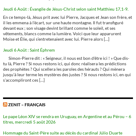
Jeudi 6 Août : Évangile de Jésus-Christ selon saint Matthieu 17,1-9.
En ce temps-là, Jésus prit avec lui Pierre, Jacques et Jean son frère, et
il les emmena à l’écart, sur une haute montagne. Il fut transfiguré
devant eux ; son visage devint brillant comme le soleil, et ses
vêtements, blancs comme la lumière. Voici que leur apparurent
Moïse et Élie, qui s’entretenaient avec lui. Pierre alors […]
Jeudi 6 Août : Saint Éphrem
Simon-Pierre dit : « Seigneur, il nous est bon d'être ici ! » Que dis-
tu là, Pierre ? Si nous restons ici, qui donc réalisera les prédictions
des prophètes ? Qui scellera les paroles des hérauts ? Qui mènera
jusqu'à leur terme les mystères des justes ? Si nous restons ici, en qui
s'accompliront ces […]
ZENIT – FRANÇAIS
Le pape Léon XIV se rendra en Uruguay, en Argentine et au Pérou – 6
titres, mercredi 5 août 2026
Hommage du Saint-Père suite au décès du cardinal Júlio Duarte