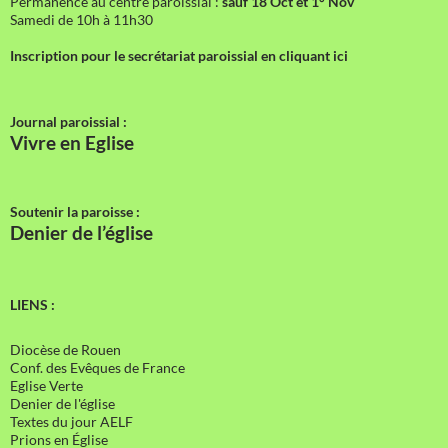
Permanence au centre paroissial :
sauf 18 Oct et 1° Nov
Samedi de 10h à 11h30
Inscription pour le secrétariat paroissial en cliquant ici
Journal paroissial :
Vivre en Eglise
Soutenir la paroisse :
Denier de l’église
LIENS :
Diocèse de Rouen
Conf. des Evêques de France
Eglise Verte
Denier de l'église
Textes du jour AELF
Prions en Église