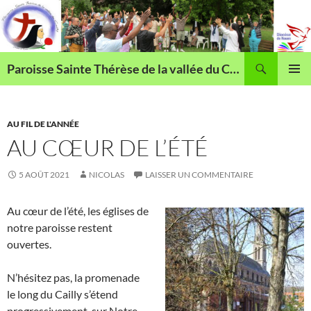
Aller
au
contenu
Recherche
Paroisse Sainte Thérèse de la vallée du Cailly
MENU
PRINCI
AU FIL DE L'ANNÉE
AU CŒUR DE L’ÉTÉ
5 AOÛT 2021
NICOLAS
LAISSER UN COMMENTAIRE
Au cœur de l’été, les églises de
notre paroisse restent
ouvertes.
N’hésitez pas, la promenade
le long du Cailly s’étend
progressivement, sur Notre