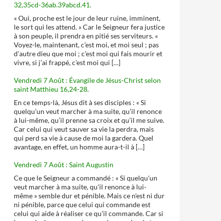
32,35cd-36ab.39abcd.41.
« Oui, proche est le jour de leur ruine, imminent,
le sort qui les attend. » Car le Seigneur fera justice
à son peuple, il prendra en pitié ses serviteurs. «
Voyez-le, maintenant, c’est moi, et moi seul ; pas
d’autre dieu que moi ; c’est moi qui fais mourir et
vivre, si j’ai frappé, c’est moi qui […]
Vendredi 7 Août : Évangile de Jésus-Christ selon
saint Matthieu 16,24-28.
En ce temps-là, Jésus dit à ses disciples : « Si
quelqu’un veut marcher à ma suite, qu’il renonce
à lui-même, qu’il prenne sa croix et qu’il me suive.
Car celui qui veut sauver sa vie la perdra, mais
qui perd sa vie à cause de moi la gardera. Quel
avantage, en effet, un homme aura-t-il à […]
Vendredi 7 Août : Saint Augustin
Ce que le Seigneur a commandé : « Si quelqu'un
veut marcher à ma suite, qu'il renonce à lui-
même » semble dur et pénible. Mais ce n'est ni dur
ni pénible, parce que celui qui commande est
celui qui aide à réaliser ce qu'il commande. Car si