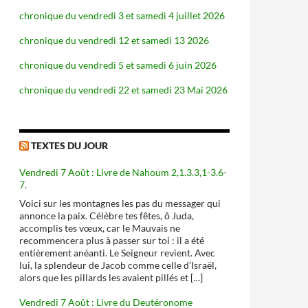
chronique du vendredi 3 et samedi 4 juillet 2026
chronique du vendredi 12 et samedi 13 2026
chronique du vendredi 5 et samedi 6 juin 2026
chronique du vendredi 22 et samedi 23 Mai 2026
TEXTES DU JOUR
Vendredi 7 Août : Livre de Nahoum 2,1.3.3,1-3.6-
7.
Voici sur les montagnes les pas du messager qui
annonce la paix. Célèbre tes fêtes, ô Juda,
accomplis tes vœux, car le Mauvais ne
recommencera plus à passer sur toi : il a été
entièrement anéanti. Le Seigneur revient. Avec
lui, la splendeur de Jacob comme celle d’Israël,
alors que les pillards les avaient pillés et […]
Vendredi 7 Août : Livre du Deutéronome