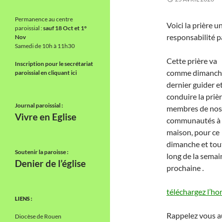
Permanence au centre
Voici la prière u
paroissial :
sauf 18 Oct et 1°
responsabilité p
Nov
Samedi de 10h à 11h30
Cette prière va
Inscription pour le secrétariat
comme dimanch
paroissial en cliquant ici
dernier guider e
conduire la priè
Journal paroissial :
membres de nos
Vivre en Eglise
communautés à 
maison, pour ce
dimanche et tou
Soutenir la paroisse :
long de la semai
Denier de l’église
prochaine .
téléchargez l’ho
LIENS :
Rappelez vous au
Diocèse de Rouen