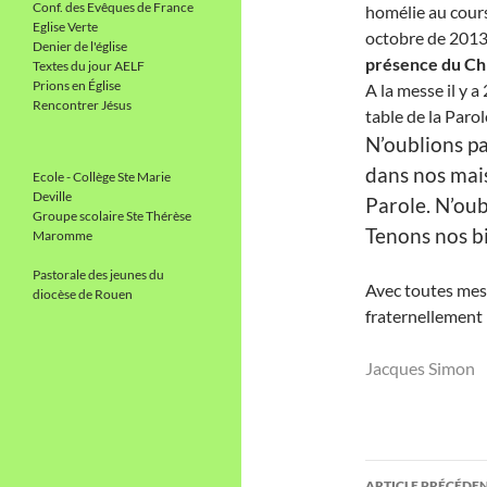
Conf. des Evêques de France
homélie au cour
Eglise Verte
octobre de 2013 
Denier de l'église
présence du Chr
Textes du jour AELF
Prions en Église
A la messe il y a
Rencontrer Jésus
table de la Parol
N’oublions pa
dans nos mai
Ecole - Collège Ste Marie
Deville
Parole. N’oub
Groupe scolaire Ste Thérèse
Tenons nos b
Maromme
Pastorale des jeunes du
Avec toutes mes
diocèse de Rouen
fraternellement
Jacques Simon
Navigati
ARTICLE PRÉCÉDE