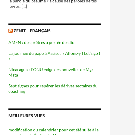
la parole du psaume « à cause des paroles de tes
lèvres, […]
ZENIT – FRANÇAIS
AMEN : des prêtres à portée de clic
La journée du pape à Assise : « Allons-y ! Let’s go !
»
Nicaragua : L’ONU exige des nouvelles de Mgr
Mata
Sept signes pour repérer les dérives sectaires du
coaching
MEILLEURES VUES
modification du calendrier pour cet été suite à la