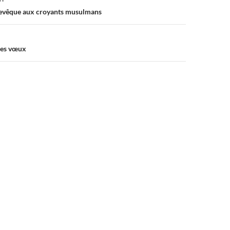
hevêque aux croyants musulmans
des vœux