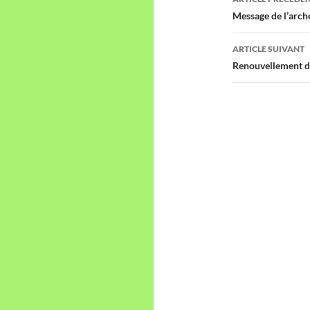
des
Message de l’arc
articles
ARTICLE SUIVANT
Renouvellement 