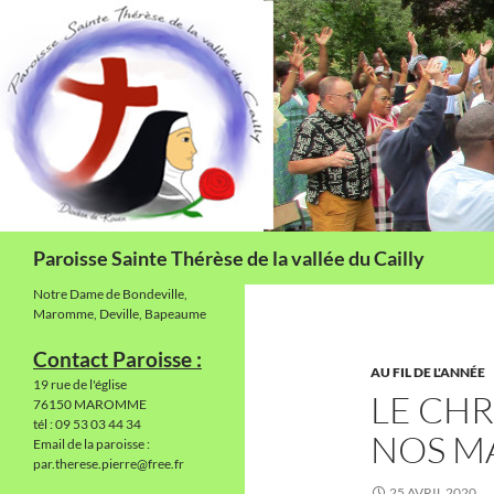
Aller
au
contenu
Recherche
Paroisse Sainte Thérèse de la vallée du Cailly
Notre Dame de Bondeville,
Maromme, Deville, Bapeaume
Contact Paroisse :
AU FIL DE L'ANNÉE
19 rue de l'église
LE CHR
76150 MAROMME
tél : 09 53 03 44 34
NOS MA
Email de la paroisse :
par.therese.pierre@free.fr
25 AVRIL 2020