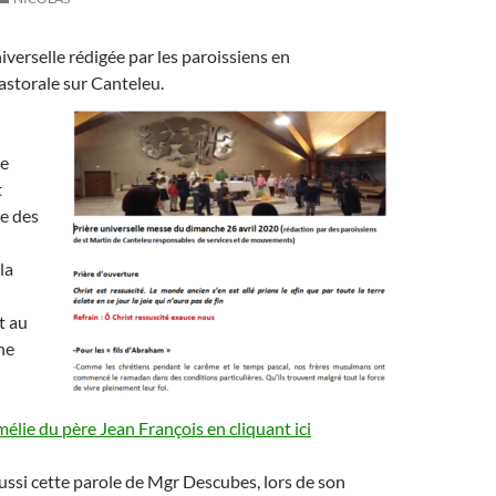
niverselle rédigée par les paroissiens en
astorale sur Canteleu.
e
t
re des
la
t au
ne
mélie du père Jean François en cliquant ici
ssi cette parole de Mgr Descubes, lors de son