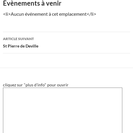
Évènements à venir
<li>Aucun événement à cet emplacement</li>
Navigation
ARTICLE SUIVANT
des
St Pierre de Deville
articles
cliquez sur "plus d'info" pour ouvrir