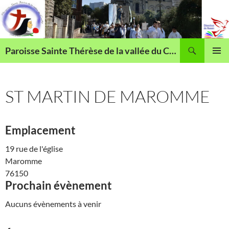
Aller
au
contenu
Recherche
Paroisse Sainte Thérèse de la vallée du Cailly
MENU
PRINCI
ST MARTIN DE MAROMME
Emplacement
19 rue de l'église
Maromme
76150
Prochain évènement
Aucuns évènements à venir