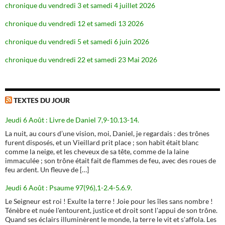
chronique du vendredi 3 et samedi 4 juillet 2026
chronique du vendredi 12 et samedi 13 2026
chronique du vendredi 5 et samedi 6 juin 2026
chronique du vendredi 22 et samedi 23 Mai 2026
TEXTES DU JOUR
Jeudi 6 Août : Livre de Daniel 7,9-10.13-14.
La nuit, au cours d’une vision, moi, Daniel, je regardais : des trônes
furent disposés, et un Vieillard prit place ; son habit était blanc
comme la neige, et les cheveux de sa tête, comme de la laine
immaculée ; son trône était fait de flammes de feu, avec des roues de
feu ardent. Un fleuve de […]
Jeudi 6 Août : Psaume 97(96),1-2.4-5.6.9.
Le Seigneur est roi ! Exulte la terre ! Joie pour les îles sans nombre !
Ténèbre et nuée l'entourent, justice et droit sont l'appui de son trône.
Quand ses éclairs illuminèrent le monde, la terre le vit et s'affola. Les