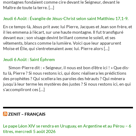
montagnes fondaient comme cire devant le Seigneur, devant le
Maître de toute la terre. […]
Jeudi 6 Août : Évangile de Jésus-Christ selon saint Matthieu 17,1-9.
En ce temps-là, Jésus prit avec lui Pierre, Jacques et Jean son frère, et
il les emmena à l’écart, sur une haute montagne. Il fut transfiguré
devant eux ; son visage devint brillant comme le soleil, et ses
vêtements, blancs comme la lumière. Voici que leur apparurent
Moïse et Élie, qui s’entretenaient avec lui. Pierre alors […]
Jeudi 6 Août : Saint Éphrem
Simon-Pierre dit : « Seigneur, il nous est bon d'être ici ! » Que dis-
tu là, Pierre ? Si nous restons ici, qui donc réalisera les prédictions
des prophètes ? Qui scellera les paroles des hérauts ? Qui mènera
jusqu'à leur terme les mystères des justes ? Si nous restons ici, en qui
s'accompliront ces […]
ZENIT – FRANÇAIS
Le pape Léon XIV se rendra en Uruguay, en Argentine et au Pérou – 6
titres, mercredi 5 août 2026