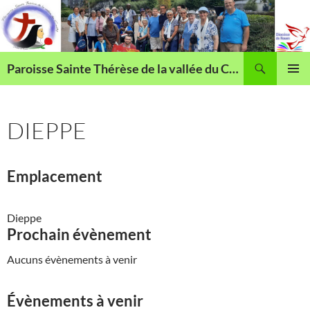
Aller
au
contenu
Recherche
Paroisse Sainte Thérèse de la vallée du Cailly
MENU
PRINCI
DIEPPE
Emplacement
Dieppe
Prochain évènement
Aucuns évènements à venir
Évènements à venir