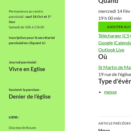
Quand
mercredi 14 Fé
Permanence au centre
paroissial :
sauf 18 Oct et 1°
19 h 00 min
Nov
AJOUTER AU 
Samedi de 10h à 11h30
Télécharger ICS
Inscription pour le secrétariat
Google
iCalend
paroissial en cliquant ici
Outlook Live
Où
Journal paroissial :
St Martin de M
Vivre en Eglise
19 rue de l'égl
Type d’év
Soutenir la paroisse :
messe
Denier de l’église
LIENS :
Navigati
ARTICLE PRÉCÉDE
Diocèse de Rouen
Messe