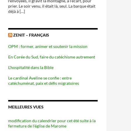
renvoyées, il gravit la montagne, à l’écart, pour
prier. Le soir venu, il était là, seul. La barque était
déjà à […]
ZENIT – FRANÇAIS
OPM : former, animer et soutenir la mission
En Corée du Sud, faire du catéchisme autrement
L’hospitalité dans la Bible
Le cardinal Aveline se confie : entre
catéchuménat, paix et défis migratoires
MEILLEURES VUES
modification du calendrier pour cet été suite à la
fermeture de l’église de Marome