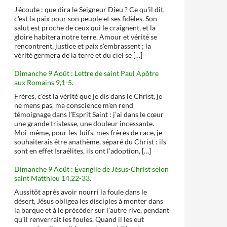
J'écoute : que dira le Seigneur Dieu ? Ce qu'il dit,
c'est la paix pour son peuple et ses fidèles. Son
salut est proche de ceux qui le craignent, et la
gloire habitera notre terre. Amour et vérité se
rencontrent, justice et paix s'embrassent ; la
vérité germera de la terre et du ciel se […]
Dimanche 9 Août : Lettre de saint Paul Apôtre
aux Romains 9,1-5.
Frères, c'est la vérité que je dis dans le Christ, je
ne mens pas, ma conscience m'en rend
témoignage dans l'Esprit Saint : j’ai dans le cœur
une grande tristesse, une douleur incessante.
Moi-même, pour les Juifs, mes frères de race, je
souhaiterais être anathème, séparé du Christ : ils
sont en effet Israélites, ils ont l’adoption, […]
Dimanche 9 Août : Évangile de Jésus-Christ selon
saint Matthieu 14,22-33.
Aussitôt après avoir nourri la foule dans le
désert, Jésus obligea les disciples à monter dans
la barque et à le précéder sur l’autre rive, pendant
qu’il renverrait les foules. Quand il les eut