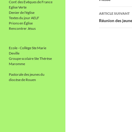
des
Conf. des Evêques de France
Eglise Verte
articles
Denier de l'église
ARTICLE SUIVANT
Textes du jour AELF
Réunion des jeune
Prions en Église
Rencontrer Jésus
Ecole - Collège Ste Marie
Deville
Groupe scolaire Ste Thérèse
Maromme
Pastorale des jeunes du
diocèse de Rouen