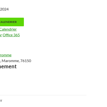
v 2024
CALENDRIER
Calendrier
ar
Office 365
aromme
ise, Maromme, 76150
ènement
on
NT